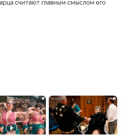
арца считают главным смыслом его
i
i