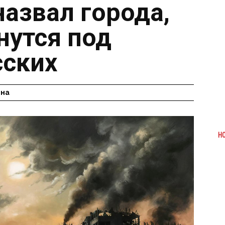
назвал города,
нутся под
сских
ина
Н