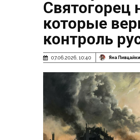
Святогорец 
которые вер
контроль ру
07.06.2026, 10:40
Яна Пивцайк