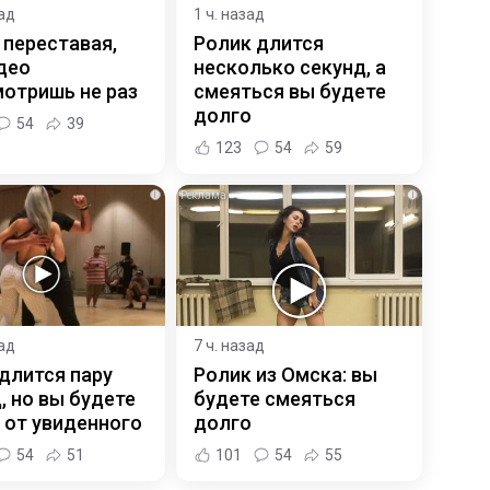
зад
1 ч. назад
 переставая,
Ролик длится
део
несколько секунд, а
отришь не раз
смеяться вы будете
долго
54
39
123
54
59
i
i
зад
7 ч. назад
длится пару
Ролик из Омска: вы
, но вы будете
будете смеяться
 от увиденного
долго
54
51
101
54
55