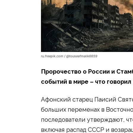
ru.freepik.com / @touseefmalik6659
Пророчество о России и Стам
событий в мире – что говорил
Афонский старец Паисий Свят
больших переменах в Восточно
последователи утверждают, что
включая распад СССР и возвр