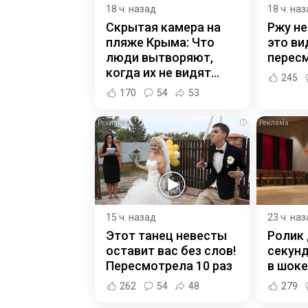
18 ч. назад
18 ч. на
Скрытая камера на
Ржу не
пляже Крыма: Что
это ви
люди вытворяют,
пересм
когда их не видят...
245
170
54
53
i
15 ч. назад
23 ч. на
Этот танец невесты
Ролик 
оставит вас без слов!
секунд
Пересмотрела 10 раз
в шоке
262
54
48
279