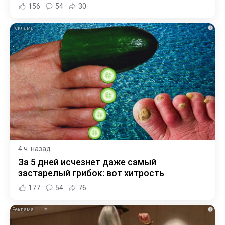
156
54
30
i
4 ч. назад
За 5 дней исчезнет даже самый
застарелый грибок: вот хитрость
177
54
76
i