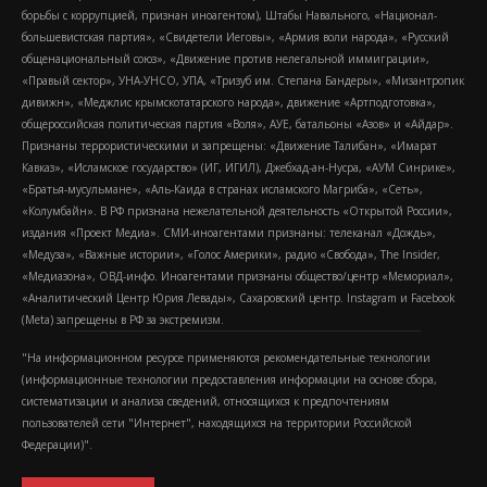
борьбы с коррупцией, признан иноагентом), Штабы Навального, «Национал-
большевистская партия», «Свидетели Иеговы», «Армия воли народа», «Русский
общенациональный союз», «Движение против нелегальной иммиграции»,
«Правый сектор», УНА-УНСО, УПА, «Тризуб им. Степана Бандеры», «Мизантропик
дивижн», «Меджлис крымскотатарского народа», движение «Артподготовка»,
общероссийская политическая партия «Воля», АУЕ, батальоны «Азов» и «Айдар».
Признаны террористическими и запрещены: «Движение Талибан», «Имарат
Кавказ», «Исламское государство» (ИГ, ИГИЛ), Джебхад-ан-Нусра, «АУМ Синрике»,
«Братья-мусульмане», «Аль-Каида в странах исламского Магриба», «Сеть»,
«Колумбайн». В РФ признана нежелательной деятельность «Открытой России»,
издания «Проект Медиа». СМИ-иноагентами признаны: телеканал «Дождь»,
«Медуза», «Важные истории», «Голос Америки», радио «Свобода», The Insider,
«Медиазона», ОВД-инфо. Иноагентами признаны общество/центр «Мемориал»,
«Аналитический Центр Юрия Левады», Сахаровский центр. Instagram и Facebook
(Metа) запрещены в РФ за экстремизм.
"На информационном ресурсе применяются рекомендательные технологии
(информационные технологии предоставления информации на основе сбора,
систематизации и анализа сведений, относящихся к предпочтениям
пользователей сети "Интернет", находящихся на территории Российской
Федерации)".