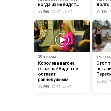
когда их не видят...
долго
266
54
47
185
i
20 ч. назад
8 ч. наза
Королева вагона
Этот т
отожгла! Видео не
остави
оставит
Пересм
равнодушным
283
299
54
41