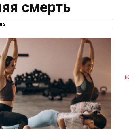
няя смерть
на
Н