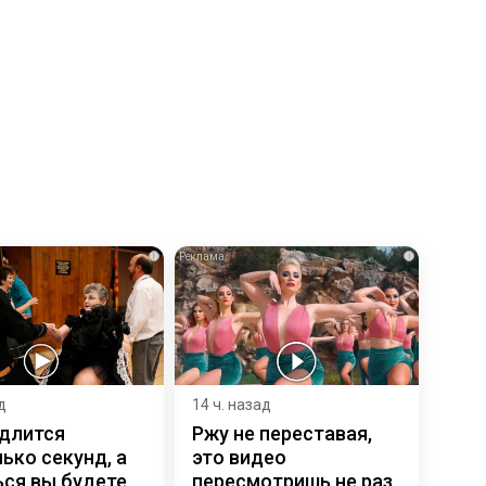
i
i
д
14 ч. назад
 длится
Ржу не переставая,
ько секунд, а
это видео
ся вы будете
пересмотришь не раз