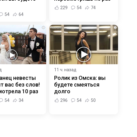
229
54
74
54
64
i
i
д
11 ч. назад
анец невесты
Ролик из Омска: вы
т вас без слов!
будете смеяться
отрела 10 раз
долго
54
34
296
54
50