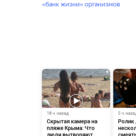
«банк жизни» организмов
i
18 ч. назад
5 ч. наза
Скрытая камера на
Ролик
пляже Крыма: Что
нескол
люди вытворяют,
смеять