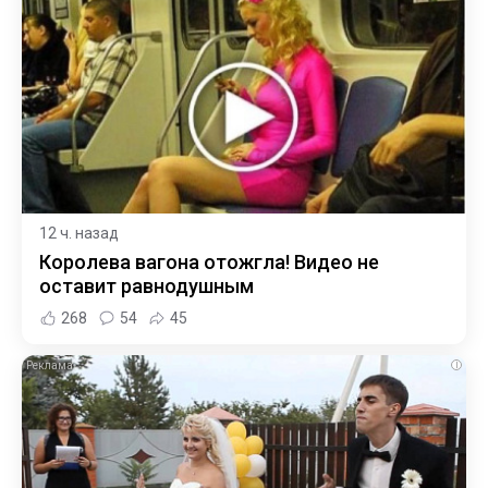
12 ч. назад
Королева вагона отожгла! Видео не
оставит равнодушным
268
54
45
i