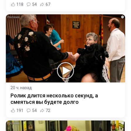
118
54
67
i
20 ч. назад
Ролик длится несколько секунд, а
смеяться вы будете долго
191
54
72
i