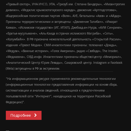
«Правый сектор», УНА-УНСО, УПА, «Тризуб им. Степана Бандеры», «Мизантропик
дивижн», «Меджлис крымскотатарского народа», движение «Артподготовка»,
общероссийская политическая партия «Воля», АУЕ, батальоны «Азов» и «Айдар».
Признаны террористическими и запрещены: «Движение Талибан», «Имарат
Кавказ», «Исламское государство» (ИГ, ИГИЛ), Джебхад-ан-Нусра, «АУМ Синрике»,
«Братья-мусульмане», «Аль-Каида в странах исламского Магриба», «Сеть»,
«Колумбайн». В РФ признана нежелательной деятельность «Открытой России»,
издания «Проект Медиа». СМИ-иноагентами признаны: телеканал «Дождь»,
«Медуза», «Важные истории», «Голос Америки», радио «Свобода», The Insider,
«Медиазона», ОВД-инфо. Иноагентами признаны общество/центр «Мемориал»,
«Аналитический Центр Юрия Левады», Сахаровский центр. Instagram и Facebook
(Metа) запрещены в РФ за экстремизм.
"На информационном ресурсе применяются рекомендательные технологии
(информационные технологии предоставления информации на основе сбора,
систематизации и анализа сведений, относящихся к предпочтениям
пользователей сети "Интернет", находящихся на территории Российской
Федерации)".
Подробнее