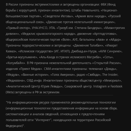
В России признаны экстремистскими и запрещены организации: ФБК (Фонд
борьбы с коррупцией, признан иноагентом), Штабы Навального, «Национал-
большевистская партия», «Свидетели Иеговы», «Армия воли народа», «Русский
общенациональный союз», «Движение против нелегальной иммиграции»,
«Правый сектор», УНА-УНСО, УПА, «Тризуб им. Степана Бандеры», «Мизантропик
дивижн», «Меджлис крымскотатарского народа», движение «Артподготовка»,
общероссийская политическая партия «Воля», АУЕ, батальоны «Азов» и «Айдар».
Признаны террористическими и запрещены: «Движение Талибан», «Имарат
Кавказ», «Исламское государство» (ИГ, ИГИЛ), Джебхад-ан-Нусра, «АУМ Синрике»,
«Братья-мусульмане», «Аль-Каида в странах исламского Магриба», «Сеть»,
«Колумбайн». В РФ признана нежелательной деятельность «Открытой России»,
издания «Проект Медиа». СМИ-иноагентами признаны: телеканал «Дождь»,
«Медуза», «Важные истории», «Голос Америки», радио «Свобода», The Insider,
«Медиазона», ОВД-инфо. Иноагентами признаны общество/центр «Мемориал»,
«Аналитический Центр Юрия Левады», Сахаровский центр. Instagram и Facebook
(Metа) запрещены в РФ за экстремизм.
"На информационном ресурсе применяются рекомендательные технологии
(информационные технологии предоставления информации на основе сбора,
систематизации и анализа сведений, относящихся к предпочтениям
пользователей сети "Интернет", находящихся на территории Российской
Федерации)".