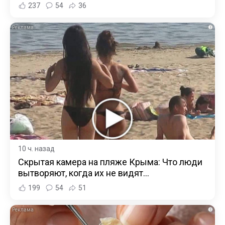
237
54
36
i
10 ч. назад
Скрытая камера на пляже Крыма: Что люди
вытворяют, когда их не видят...
199
54
51
i