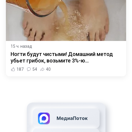
15 ч. назад
Ногти будут чистыми! Домашний метод
убьет грибок, возьмите 3%-ю…
187
54
40
МедиаПоток