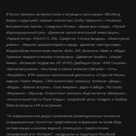
В России признаны экстремистскими и запрещены организации: ФБК (Фонд
борьбы с коррупцией, признан иноагентом), Штабы Навального, «Национал-
большевистская партия», «Свидетели Иеговы», «Армия воли народа», «Русский
общенациональный союз», «Движение против нелегальной иммиграции»,
«Правый сектор», УНА-УНСО, УПА, «Тризуб им. Степана Бандеры», «Мизантропик
дивижн», «Меджлис крымскотатарского народа», движение «Артподготовка»,
общероссийская политическая партия «Воля», АУЕ, батальоны «Азов» и «Айдар».
Признаны террористическими и запрещены: «Движение Талибан», «Имарат
Кавказ», «Исламское государство» (ИГ, ИГИЛ), Джебхад-ан-Нусра, «АУМ Синрике»,
«Братья-мусульмане», «Аль-Каида в странах исламского Магриба», «Сеть»,
«Колумбайн». В РФ признана нежелательной деятельность «Открытой России»,
издания «Проект Медиа». СМИ-иноагентами признаны: телеканал «Дождь»,
«Медуза», «Важные истории», «Голос Америки», радио «Свобода», The Insider,
«Медиазона», ОВД-инфо. Иноагентами признаны общество/центр «Мемориал»,
«Аналитический Центр Юрия Левады», Сахаровский центр. Instagram и Facebook
(Metа) запрещены в РФ за экстремизм.
"На информационном ресурсе применяются рекомендательные технологии
(информационные технологии предоставления информации на основе сбора,
систематизации и анализа сведений, относящихся к предпочтениям
пользователей сети "Интернет", находящихся на территории Российской