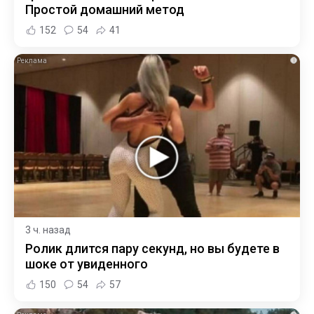
Простой домашний метод
152
54
41
i
3 ч. назад
Ролик длится пару секунд, но вы будете в
шоке от увиденного
150
54
57