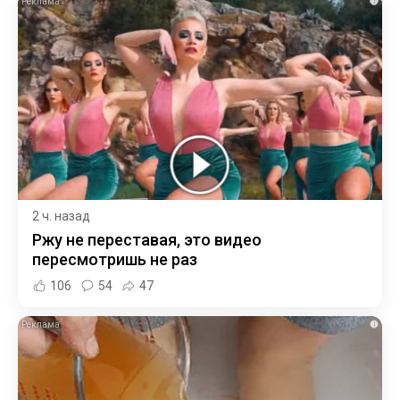
i
2 ч. назад
Ржу не переставая, это видео
пересмотришь не раз
106
54
47
i