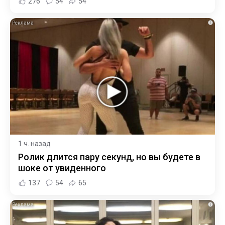
276
54
54
i
1 ч. назад
Ролик длится пару секунд, но вы будете в
шоке от увиденного
137
54
65
i