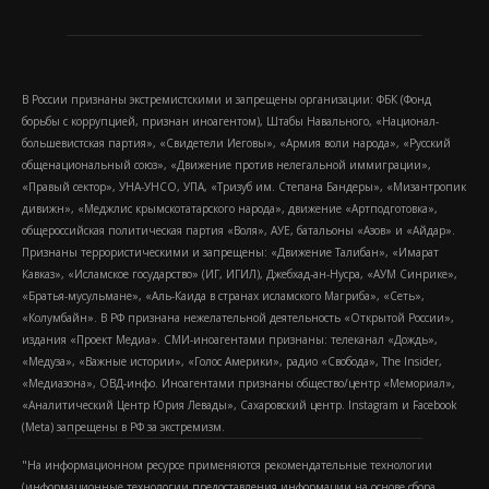
В России признаны экстремистскими и запрещены организации: ФБК (Фонд
борьбы с коррупцией, признан иноагентом), Штабы Навального, «Национал-
большевистская партия», «Свидетели Иеговы», «Армия воли народа», «Русский
общенациональный союз», «Движение против нелегальной иммиграции»,
«Правый сектор», УНА-УНСО, УПА, «Тризуб им. Степана Бандеры», «Мизантропик
дивижн», «Меджлис крымскотатарского народа», движение «Артподготовка»,
общероссийская политическая партия «Воля», АУЕ, батальоны «Азов» и «Айдар».
Признаны террористическими и запрещены: «Движение Талибан», «Имарат
Кавказ», «Исламское государство» (ИГ, ИГИЛ), Джебхад-ан-Нусра, «АУМ Синрике»,
«Братья-мусульмане», «Аль-Каида в странах исламского Магриба», «Сеть»,
«Колумбайн». В РФ признана нежелательной деятельность «Открытой России»,
издания «Проект Медиа». СМИ-иноагентами признаны: телеканал «Дождь»,
«Медуза», «Важные истории», «Голос Америки», радио «Свобода», The Insider,
«Медиазона», ОВД-инфо. Иноагентами признаны общество/центр «Мемориал»,
«Аналитический Центр Юрия Левады», Сахаровский центр. Instagram и Facebook
(Metа) запрещены в РФ за экстремизм.
"На информационном ресурсе применяются рекомендательные технологии
(информационные технологии предоставления информации на основе сбора,