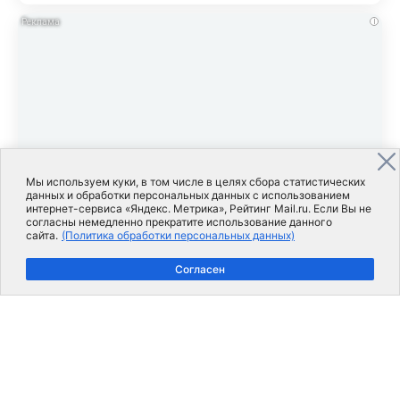
i
Мы используем куки, в том числе в целях сбора статистических
данных и обработки персональных данных с использованием
интернет-сервиса «Яндекс. Метрика», Рейтинг Mail.ru. Если Вы не
согласны немедленно прекратите использование данного
сайта.
(Политика обработки персональных данных)
22 ч. назад
Ролик длится пару секунд, но вы будете в
Согласен
шоке от увиденного
139
54
37
i