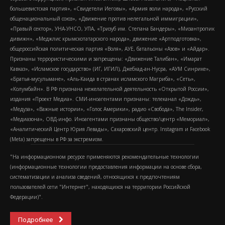
большевистская партия», «Свидетели Иеговы», «Армия воли народа», «Русский
общенациональный союз», «Движение против нелегальной иммиграции»,
«Правый сектор», УНА-УНСО, УПА, «Тризуб им. Степана Бандеры», «Мизантропик
дивижн», «Меджлис крымскотатарского народа», движение «Артподготовка»,
общероссийская политическая партия «Воля», АУЕ, батальоны «Азов» и «Айдар».
Признаны террористическими и запрещены: «Движение Талибан», «Имарат
Кавказ», «Исламское государство» (ИГ, ИГИЛ), Джебхад-ан-Нусра, «АУМ Синрике»,
«Братья-мусульмане», «Аль-Каида в странах исламского Магриба», «Сеть»,
«Колумбайн». В РФ признана нежелательной деятельность «Открытой России»,
издания «Проект Медиа». СМИ-иноагентами признаны: телеканал «Дождь»,
«Медуза», «Важные истории», «Голос Америки», радио «Свобода», The Insider,
«Медиазона», ОВД-инфо. Иноагентами признаны общество/центр «Мемориал»,
«Аналитический Центр Юрия Левады», Сахаровский центр. Instagram и Facebook
(Metа) запрещены в РФ за экстремизм.
"На информационном ресурсе применяются рекомендательные технологии
(информационные технологии предоставления информации на основе сбора,
систематизации и анализа сведений, относящихся к предпочтениям
пользователей сети "Интернет", находящихся на территории Российской
Федерации)".
Подробнее