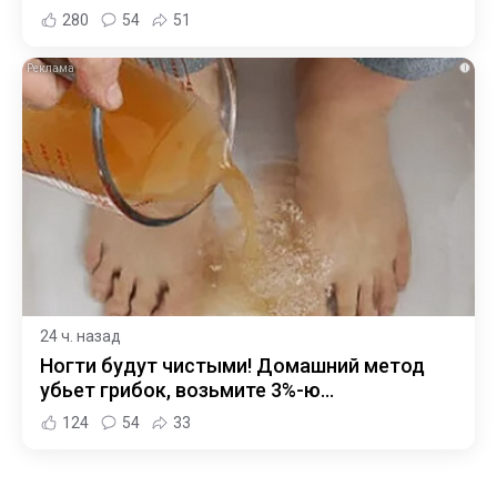
280
54
51
i
24 ч. назад
Ногти будут чистыми! Домашний метод
убьет грибок, возьмите 3%-ю…
124
54
33