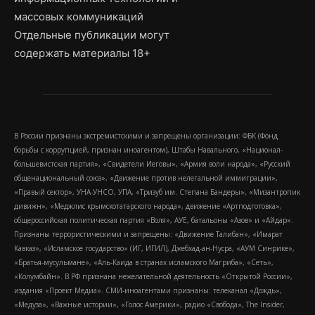
массовых коммуникаций
Отдельные публикации могут
содержать материалы 18+
В России признаны экстремистскими и запрещены организации: ФБК (Фонд
борьбы с коррупцией, признан иноагентом), Штабы Навального, «Национал-
большевистская партия», «Свидетели Иеговы», «Армия воли народа», «Русский
общенациональный союз», «Движение против нелегальной иммиграции»,
«Правый сектор», УНА-УНСО, УПА, «Тризуб им. Степана Бандеры», «Мизантропик
дивижн», «Меджлис крымскотатарского народа», движение «Артподготовка»,
общероссийская политическая партия «Воля», АУЕ, батальоны «Азов» и «Айдар».
Признаны террористическими и запрещены: «Движение Талибан», «Имарат
Кавказ», «Исламское государство» (ИГ, ИГИЛ), Джебхад-ан-Нусра, «АУМ Синрике»,
«Братья-мусульмане», «Аль-Каида в странах исламского Магриба», «Сеть»,
«Колумбайн». В РФ признана нежелательной деятельность «Открытой России»,
издания «Проект Медиа». СМИ-иноагентами признаны: телеканал «Дождь»,
«Медуза», «Важные истории», «Голос Америки», радио «Свобода», The Insider,