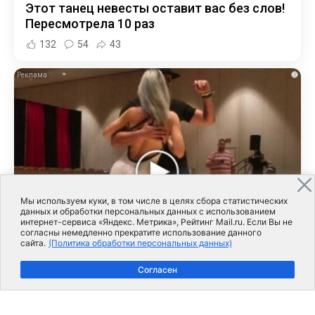
Этот танец невесты оставит вас без слов!
Пересмотрела 10 раз
132
54
43
i
Мы используем куки, в том числе в целях сбора статистических
данных и обработки персональных данных с использованием
интернет-сервиса «Яндекс. Метрика», Рейтинг Mail.ru. Если Вы не
согласны немедленно прекратите использование данного
сайта.
(Политика обработки персональных данных)
1 ч. назад
Ролик длится пару секунд, но вы будете в
Согласен
шоке от увиденного
152
54
75