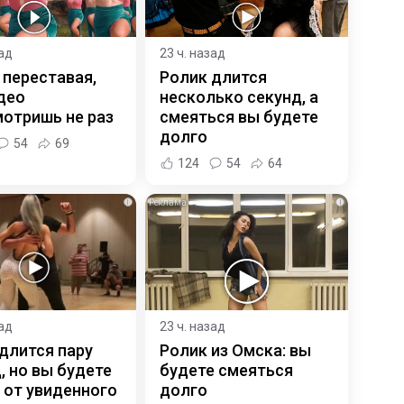
зад
23 ч. назад
 переставая,
Ролик длится
део
несколько секунд, а
отришь не раз
смеяться вы будете
долго
54
69
124
54
64
i
i
зад
23 ч. назад
длится пару
Ролик из Омска: вы
, но вы будете
будете смеяться
 от увиденного
долго