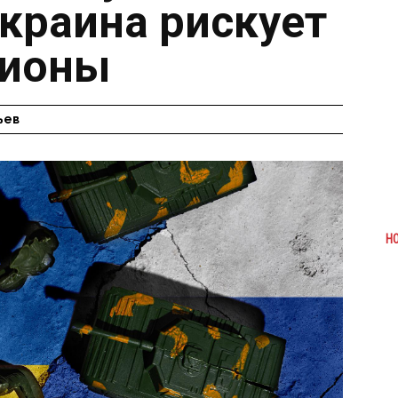
краина рискует
гионы
ьев
Н