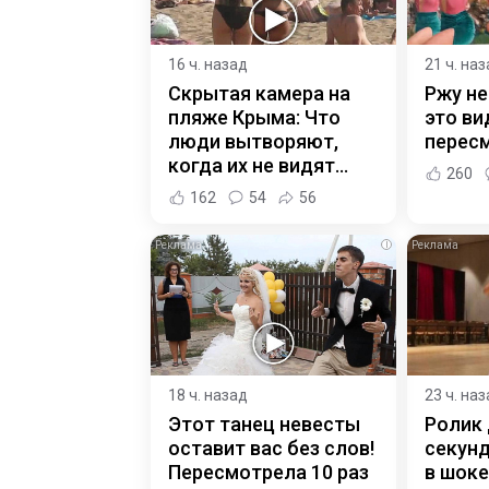
16 ч. назад
21 ч. на
Скрытая камера на
Ржу не
пляже Крыма: Что
это ви
люди вытворяют,
пересм
когда их не видят...
260
162
54
56
i
18 ч. назад
23 ч. на
Этот танец невесты
Ролик 
оставит вас без слов!
секунд
Пересмотрела 10 раз
в шоке