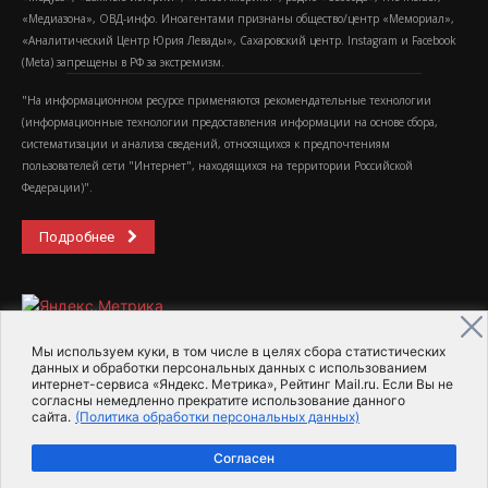
«Медиазона», ОВД-инфо. Иноагентами признаны общество/центр «Мемориал»,
«Аналитический Центр Юрия Левады», Сахаровский центр. Instagram и Facebook
(Metа) запрещены в РФ за экстремизм.
"На информационном ресурсе применяются рекомендательные технологии
(информационные технологии предоставления информации на основе сбора,
систематизации и анализа сведений, относящихся к предпочтениям
пользователей сети "Интернет", находящихся на территории Российской
Федерации)".
Подробнее
Мы используем куки, в том числе в целях сбора статистических
данных и обработки персональных данных с использованием
интернет-сервиса «Яндекс. Метрика», Рейтинг Mail.ru. Если Вы не
2015-2026- Информационное агентство МедиаПоток
согласны немедленно прекратите использование данного
сайта.
(Политика обработки персональных данных)
Для справки
Об издании
Пользовательское соглашение
Согласен
Политика обработки персональных данных