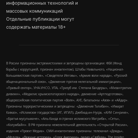
информационных технологий и
массовых коммуникаций
Отдельные публикации могут
содержать материалы 18+
В России признаны экстремистскими и запрещены организации: ФБК (Фонд
борьбы с коррупцией, признан иноагентом), Штабы Навального, «Национал-
большевистская партия», «Свидетели Иеговы», «Армия воли народа», «Русский
общенациональный союз», «Движение против нелегальной иммиграции»,
«Правый сектор», УНА-УНСО, УПА, «Тризуб им. Степана Бандеры», «Мизантропик
дивижн», «Меджлис крымскотатарского народа», движение «Артподготовка»,
общероссийская политическая партия «Воля», АУЕ, батальоны «Азов» и «Айдар».
Признаны террористическими и запрещены: «Движение Талибан», «Имарат
Кавказ», «Исламское государство» (ИГ, ИГИЛ), Джебхад-ан-Нусра, «АУМ Синрике»,
«Братья-мусульмане», «Аль-Каида в странах исламского Магриба», «Сеть»,
«Колумбайн». В РФ признана нежелательной деятельность «Открытой России»,
издания «Проект Медиа». СМИ-иноагентами признаны: телеканал «Дождь»,
«Медуза», «Важные истории», «Голос Америки», радио «Свобода», The Insider,