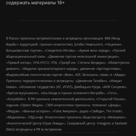
содержать материалы 18+
В России признаны экстремистскими и запрещены организации: ФБК (Фонд
борьбы с коррупцией, признан иноагентом), Штабы Навального, «Национал-
большевистская партия», «Свидетели Иеговы», «Армия воли народа», «Русский
общенациональный союз», «Движение против нелегальной иммиграции»,
«Правый сектор», УНА-УНСО, УПА, «Тризуб им. Степана Бандеры», «Мизантропик
дивижн», «Меджлис крымскотатарского народа», движение «Артподготовка»,
общероссийская политическая партия «Воля», АУЕ, батальоны «Азов» и «Айдар».
Признаны террористическими и запрещены: «Движение Талибан», «Имарат
Кавказ», «Исламское государство» (ИГ, ИГИЛ), Джебхад-ан-Нусра, «АУМ Синрике»,
«Братья-мусульмане», «Аль-Каида в странах исламского Магриба», «Сеть»,
«Колумбайн». В РФ признана нежелательной деятельность «Открытой России»,
издания «Проект Медиа». СМИ-иноагентами признаны: телеканал «Дождь»,
«Медуза», «Важные истории», «Голос Америки», радио «Свобода», The Insider,
«Медиазона», ОВД-инфо. Иноагентами признаны общество/центр «Мемориал»,
«Аналитический Центр Юрия Левады», Сахаровский центр. Instagram и Facebook
(Metа) запрещены в РФ за экстремизм.