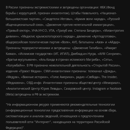
В России признаны экстремистскими и запрещены организации: ФБК (Фонд
борьбы с коррупцией, признан иноагентом), Штабы Навального, «Национал-
большевистская партия», «Свидетели Иеговы», «Армия воли народа», «Русский
общенациональный союз», «Движение против нелегальной иммиграции»,
«Правый сектор», УНА-УНСО, УПА, «Тризуб им. Степана Бандеры», «Мизантропик
дивижн», «Меджлис крымскотатарского народа», движение «Артподготовка»,
общероссийская политическая партия «Воля», АУЕ, батальоны «Азов» и «Айдар».
Признаны террористическими и запрещены: «Движение Талибан», «Имарат
Кавказ», «Исламское государство» (ИГ, ИГИЛ), Джебхад-ан-Нусра, «АУМ Синрике»,
«Братья-мусульмане», «Аль-Каида в странах исламского Магриба», «Сеть»,
«Колумбайн». В РФ признана нежелательной деятельность «Открытой России»,
издания «Проект Медиа». СМИ-иноагентами признаны: телеканал «Дождь»,
«Медуза», «Важные истории», «Голос Америки», радио «Свобода», The Insider,
«Медиазона», ОВД-инфо. Иноагентами признаны общество/центр «Мемориал»,
«Аналитический Центр Юрия Левады», Сахаровский центр. Instagram и Facebook
(Metа) запрещены в РФ за экстремизм.
"На информационном ресурсе применяются рекомендательные технологии
(информационные технологии предоставления информации на основе сбора,
систематизации и анализа сведений, относящихся к предпочтениям
пользователей сети "Интернет", находящихся на территории Российской
Федерации)".