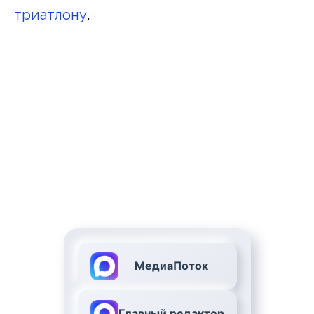
триатлону
.
МедиаПоток
Главный редактор