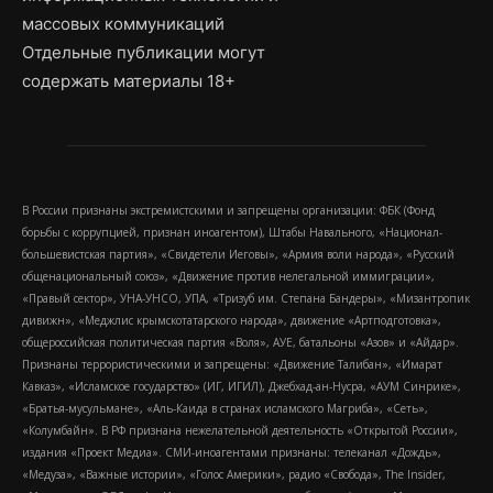
массовых коммуникаций
Отдельные публикации могут
содержать материалы 18+
В России признаны экстремистскими и запрещены организации: ФБК (Фонд
борьбы с коррупцией, признан иноагентом), Штабы Навального, «Национал-
большевистская партия», «Свидетели Иеговы», «Армия воли народа», «Русский
общенациональный союз», «Движение против нелегальной иммиграции»,
«Правый сектор», УНА-УНСО, УПА, «Тризуб им. Степана Бандеры», «Мизантропик
дивижн», «Меджлис крымскотатарского народа», движение «Артподготовка»,
общероссийская политическая партия «Воля», АУЕ, батальоны «Азов» и «Айдар».
Признаны террористическими и запрещены: «Движение Талибан», «Имарат
Кавказ», «Исламское государство» (ИГ, ИГИЛ), Джебхад-ан-Нусра, «АУМ Синрике»,
«Братья-мусульмане», «Аль-Каида в странах исламского Магриба», «Сеть»,
«Колумбайн». В РФ признана нежелательной деятельность «Открытой России»,
издания «Проект Медиа». СМИ-иноагентами признаны: телеканал «Дождь»,
«Медуза», «Важные истории», «Голос Америки», радио «Свобода», The Insider,