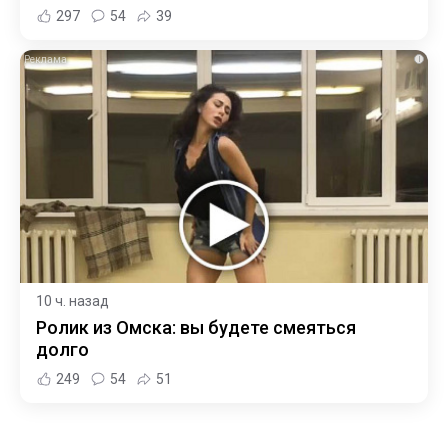
297
54
39
i
10 ч. назад
Ролик из Омска: вы будете смеяться
долго
249
54
51