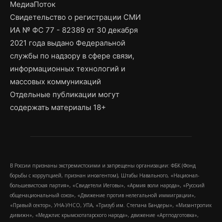
МедиаПоток
Свидетельство о регистрации СМИ
ИА № ФС 77 - 82389 от 30 декабря
2021 года выдано Федеральной
службы по надзору в сфере связи,
информационных технологий и
массовых коммуникаций
Отдельные публикации могут
содержать материалы 18+
В России признаны экстремистскими и запрещены организации: ФБК (Фонд
борьбы с коррупцией, признан иноагентом), Штабы Навального, «Национал-
большевистская партия», «Свидетели Иеговы», «Армия воли народа», «Русский
общенациональный союз», «Движение против нелегальной иммиграции»,
«Правый сектор», УНА-УНСО, УПА, «Тризуб им. Степана Бандеры», «Мизантропик
дивижн», «Меджлис крымскотатарского народа», движение «Артподготовка»,