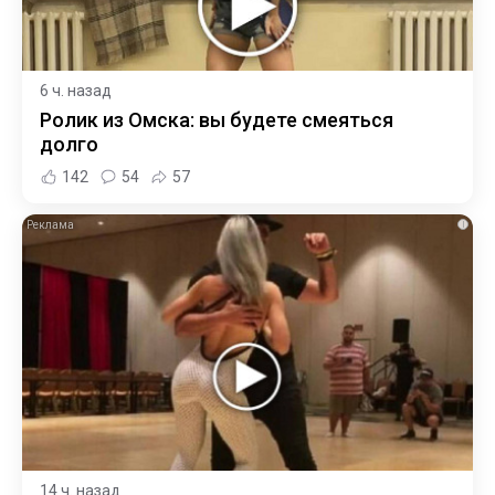
6 ч. назад
Ролик из Омска: вы будете смеяться
долго
142
54
57
i
14 ч. назад