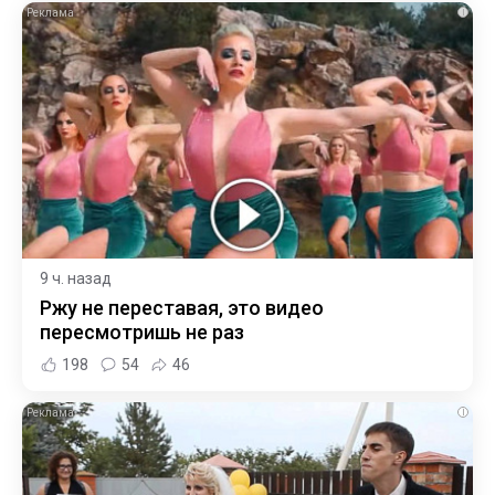
i
9 ч. назад
Ржу не переставая, это видео
пересмотришь не раз
198
54
46
i