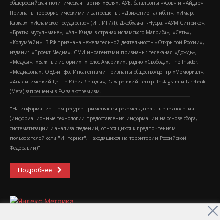
общероссийская политическая партия «Воля», АУЕ, батальоны «Азов» и «Айдар».
Признаны террористическими и запрещены: «Движение Талибан», «Имарат
Кавказ», «Исламское государство» (ИГ, ИГИЛ), Джебхад-ан-Нусра, «АУМ Синрике»,
«Братья-мусульмане», «Аль-Каида в странах исламского Магриба», «Сеть»,
«Колумбайн». В РФ признана нежелательной деятельность «Открытой России»,
издания «Проект Медиа». СМИ-иноагентами признаны: телеканал «Дождь»,
«Медуза», «Важные истории», «Голос Америки», радио «Свобода», The Insider,
«Медиазона», ОВД-инфо. Иноагентами признаны общество/центр «Мемориал»,
«Аналитический Центр Юрия Левады», Сахаровский центр. Instagram и Facebook
(Metа) запрещены в РФ за экстремизм.
"На информационном ресурсе применяются рекомендательные технологии
(информационные технологии предоставления информации на основе сбора,
систематизации и анализа сведений, относящихся к предпочтениям
пользователей сети "Интернет", находящихся на территории Российской
Федерации)".
Подробнее