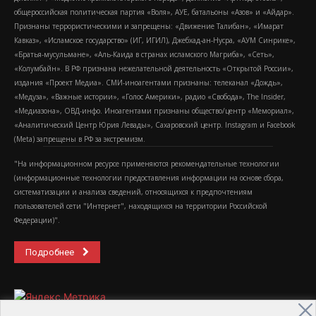
общероссийская политическая партия «Воля», АУЕ, батальоны «Азов» и «Айдар».
Признаны террористическими и запрещены: «Движение Талибан», «Имарат
Кавказ», «Исламское государство» (ИГ, ИГИЛ), Джебхад-ан-Нусра, «АУМ Синрике»,
«Братья-мусульмане», «Аль-Каида в странах исламского Магриба», «Сеть»,
«Колумбайн». В РФ признана нежелательной деятельность «Открытой России»,
издания «Проект Медиа». СМИ-иноагентами признаны: телеканал «Дождь»,
«Медуза», «Важные истории», «Голос Америки», радио «Свобода», The Insider,
«Медиазона», ОВД-инфо. Иноагентами признаны общество/центр «Мемориал»,
«Аналитический Центр Юрия Левады», Сахаровский центр. Instagram и Facebook
(Metа) запрещены в РФ за экстремизм.
"На информационном ресурсе применяются рекомендательные технологии
(информационные технологии предоставления информации на основе сбора,
систематизации и анализа сведений, относящихся к предпочтениям
пользователей сети "Интернет", находящихся на территории Российской
Федерации)".
Подробнее