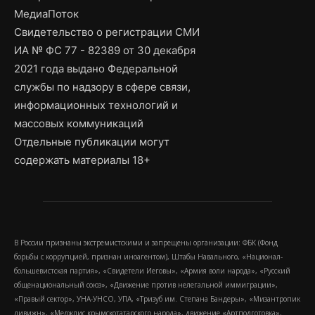
МедиаПоток
Свидетельство о регистрации СМИ
ИА № ФС 77 - 82389 от 30 декабря
2021 года выдано Федеральной
службы по надзору в сфере связи,
информационных технологий и
массовых коммуникаций
Отдельные публикации могут
содержать материалы 18+
В России признаны экстремистскими и запрещены организации: ФБК (Фонд
борьбы с коррупцией, признан иноагентом), Штабы Навального, «Национал-
большевистская партия», «Свидетели Иеговы», «Армия воли народа», «Русский
общенациональный союз», «Движение против нелегальной иммиграции»,
«Правый сектор», УНА-УНСО, УПА, «Тризуб им. Степана Бандеры», «Мизантропик
дивижн», «Меджлис крымскотатарского народа», движение «Артподготовка»,