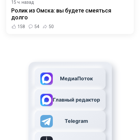
15 ч. назад
Ролик из Омска: вы будете смеяться
долго
158
54
50
МедиаПоток
Главный редактор
Telegram