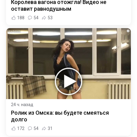
Королева вагона отожгла! Видео не
оставит равнодушным
188
54
53
i
24 ч. назад
Ролик из Омска: вы будете смеяться
долго
172
54
31