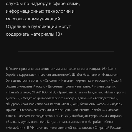
службы по надзору в сфере связи,
информационных технологий и
массовых коммуникаций
Отдельные публикации могут
содержать материалы 18+
В России признаны экстремистскими и запрещены организации: ФБК (Фонд
борьбы с коррупцией, признан иноагентом), Штабы Навального, «Национал-
большевистская партия», «Свидетели Иеговы», «Армия воли народа», «Русский
общенациональный союз», «Движение против нелегальной иммиграции»,
«Правый сектор», УНА-УНСО, УПА, «Тризуб им. Степана Бандеры», «Мизантропик
дивижн», «Меджлис крымскотатарского народа», движение «Артподготовка»,
общероссийская политическая партия «Воля», АУЕ, батальоны «Азов» и «Айдар».
Признаны террористическими и запрещены: «Движение Талибан», «Имарат
Кавказ», «Исламское государство» (ИГ, ИГИЛ), Джебхад-ан-Нусра, «АУМ Синрике»,
«Братья-мусульмане», «Аль-Каида в странах исламского Магриба», «Сеть»,
«Колумбайн». В РФ признана нежелательной деятельность «Открытой России»,