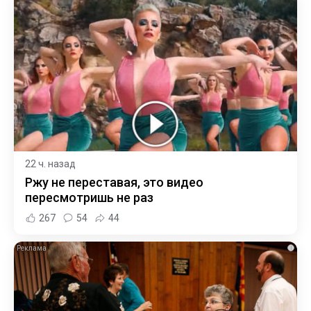
22 ч. назад
Ржу не переставая, это видео
пересмотришь не раз
267
54
44
i