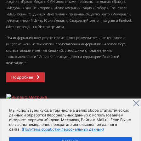
издания «Проект Медиа». СМИ-иноагентами признаны: телеканал «Дождь»,
«Медуза», «Важные истории», «Голос Америки», радио «Свобода», The Insider,
«Медиазона», ОВД-инфо. Иноагентами признаны общество/центр «Мемориал»,
«Аналитический Центр Юрия Левады», Сахаровский центр. Instagram и Facebook
(Metа) запрещены в РФ за экстремизм.
"На информационном ресурсе применяются рекомендательные технологии
(информационные технологии предоставления информации на основе сбора,
систематизации и анализа сведений, относящихся к предпочтениям
пользователей сети "Интернет", находящихся на территории Российской
Федерации)".
Подробнее
Мы используем куки, в том числе в целях сбора статистических
данных и обработки персональных данных с использованием
интернет-сервиса «Яндекс. Метрика», Рейтинг Mail.ru. Если Вы не
2015-2026- Информационное агентство МедиаПоток
согласны немедленно прекратите использование данного
сайта.
(Политика обработки персональных данных)
Для справки
Об издании
Пользовательское соглашение