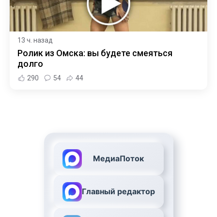
13 ч. назад
Ролик из Омска: вы будете смеяться
долго
290
54
44
МедиаПоток
Главный редактор