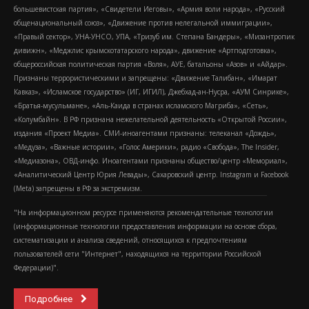
большевистская партия», «Свидетели Иеговы», «Армия воли народа», «Русский
общенациональный союз», «Движение против нелегальной иммиграции»,
«Правый сектор», УНА-УНСО, УПА, «Тризуб им. Степана Бандеры», «Мизантропик
дивижн», «Меджлис крымскотатарского народа», движение «Артподготовка»,
общероссийская политическая партия «Воля», АУЕ, батальоны «Азов» и «Айдар».
Признаны террористическими и запрещены: «Движение Талибан», «Имарат
Кавказ», «Исламское государство» (ИГ, ИГИЛ), Джебхад-ан-Нусра, «АУМ Синрике»,
«Братья-мусульмане», «Аль-Каида в странах исламского Магриба», «Сеть»,
«Колумбайн». В РФ признана нежелательной деятельность «Открытой России»,
издания «Проект Медиа». СМИ-иноагентами признаны: телеканал «Дождь»,
«Медуза», «Важные истории», «Голос Америки», радио «Свобода», The Insider,
«Медиазона», ОВД-инфо. Иноагентами признаны общество/центр «Мемориал»,
«Аналитический Центр Юрия Левады», Сахаровский центр. Instagram и Facebook
(Metа) запрещены в РФ за экстремизм.
"На информационном ресурсе применяются рекомендательные технологии
(информационные технологии предоставления информации на основе сбора,
систематизации и анализа сведений, относящихся к предпочтениям
пользователей сети "Интернет", находящихся на территории Российской
Федерации)".
Подробнее