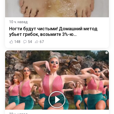
10 ч. назад
Ногти будут чистыми! Домашний метод
убьет грибок, возьмите 3%-ю…
148
54
67
i