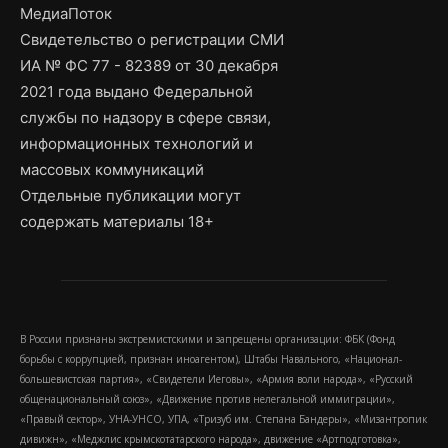
МедиаПоток
Свидетельство о регистрации СМИ
ИА № ФС 77 - 82389 от 30 декабря
2021 года выдано Федеральной
службы по надзору в сфере связи,
информационных технологий и
массовых коммуникаций
Отдельные публикации могут
содержать материалы 18+
В России признаны экстремистскими и запрещены организации: ФБК (Фонд
борьбы с коррупцией, признан иноагентом), Штабы Навального, «Национал-
большевистская партия», «Свидетели Иеговы», «Армия воли народа», «Русский
общенациональный союз», «Движение против нелегальной иммиграции»,
«Правый сектор», УНА-УНСО, УПА, «Тризуб им. Степана Бандеры», «Мизантропик
дивижн», «Меджлис крымскотатарского народа», движение «Артподготовка»,