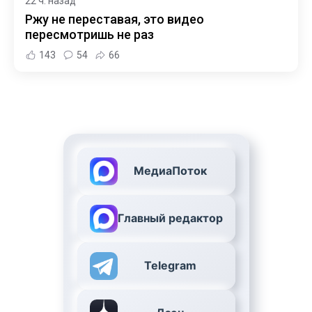
22 ч. назад
Ржу не переставая, это видео
пересмотришь не раз
143
54
66
МедиаПоток
Главный редактор
Telegram