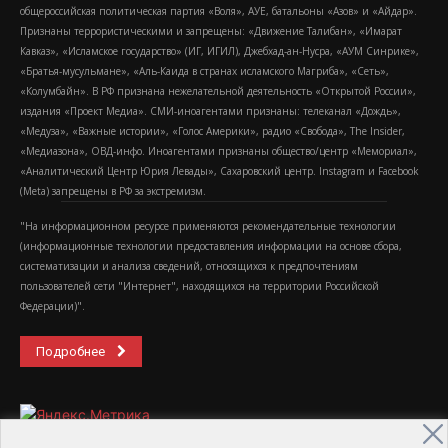
общероссийская политическая партия «Воля», АУЕ, батальоны «Азов» и «Айдар».
Признаны террористическими и запрещены: «Движение Талибан», «Имарат
Кавказ», «Исламское государство» (ИГ, ИГИЛ), Джебхад-ан-Нусра, «АУМ Синрике»,
«Братья-мусульмане», «Аль-Каида в странах исламского Магриба», «Сеть»,
«Колумбайн». В РФ признана нежелательной деятельность «Открытой России»,
издания «Проект Медиа». СМИ-иноагентами признаны: телеканал «Дождь»,
«Медуза», «Важные истории», «Голос Америки», радио «Свобода», The Insider,
«Медиазона», ОВД-инфо. Иноагентами признаны общество/центр «Мемориал»,
«Аналитический Центр Юрия Левады», Сахаровский центр. Instagram и Facebook
(Metа) запрещены в РФ за экстремизм.
"На информационном ресурсе применяются рекомендательные технологии
(информационные технологии предоставления информации на основе сбора,
систематизации и анализа сведений, относящихся к предпочтениям
пользователей сети "Интернет", находящихся на территории Российской
Федерации)".
Подробнее