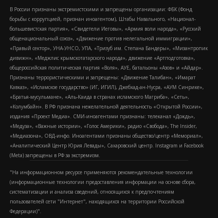
В России признаны экстремистскими и запрещены организации: ФБК (Фонд
борьбы с коррупцией, признан иноагентом), Штабы Навального, «Национал-
большевистская партия», «Свидетели Иеговы», «Армия воли народа», «Русский
общенациональный союз», «Движение против нелегальной иммиграции»,
«Правый сектор», УНА-УНСО, УПА, «Тризуб им. Степана Бандеры», «Мизантропик
дивижн», «Меджлис крымскотатарского народа», движение «Артподготовка»,
общероссийская политическая партия «Воля», АУЕ, батальоны «Азов» и «Айдар».
Признаны террористическими и запрещены: «Движение Талибан», «Имарат
Кавказ», «Исламское государство» (ИГ, ИГИЛ), Джебхад-ан-Нусра, «АУМ Синрике»,
«Братья-мусульмане», «Аль-Каида в странах исламского Магриба», «Сеть»,
«Колумбайн». В РФ признана нежелательной деятельность «Открытой России»,
издания «Проект Медиа». СМИ-иноагентами признаны: телеканал «Дождь»,
«Медуза», «Важные истории», «Голос Америки», радио «Свобода», The Insider,
«Медиазона», ОВД-инфо. Иноагентами признаны общество/центр «Мемориал»,
«Аналитический Центр Юрия Левады», Сахаровский центр. Instagram и Facebook
(Metа) запрещены в РФ за экстремизм.
"На информационном ресурсе применяются рекомендательные технологии
(информационные технологии предоставления информации на основе сбора,
систематизации и анализа сведений, относящихся к предпочтениям
пользователей сети "Интернет", находящихся на территории Российской
Федерации)".