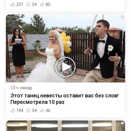
231
54
80
i
13 ч. назад
Этот танец невесты оставит вас без слов!
Пересмотрела 10 раз
144
54
46
i