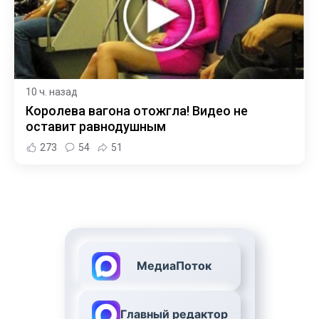
10 ч. назад
Королева вагона отожгла! Видео не
оставит равнодушным
273
54
51
МедиаПоток
Главный редактор