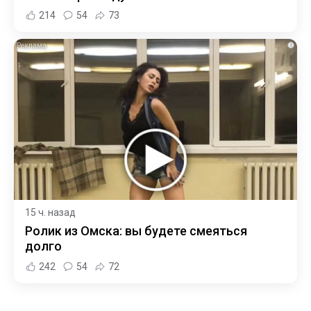
214
54
73
i
15 ч. назад
Ролик из Омска: вы будете смеяться
долго
242
54
72