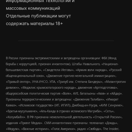
информационных технологий и
массовых коммуникаций
Отдельные публикации могут
содержать материалы 18+
В России признаны экстремистскими и запрещены организации: ФБК (Фонд
борьбы с коррупцией, признан иноагентом), Штабы Навального, «Национал-
большевистская партия», «Свидетели Иеговы», «Армия воли народа», «Русский
общенациональный союз», «Движение против нелегальной иммиграции»,
«Правый сектор», УНА-УНСО, УПА, «Тризуб им. Степана Бандеры», «Мизантропик
дивижн», «Меджлис крымскотатарского народа», движение «Артподготовка»,
общероссийская политическая партия «Воля», АУЕ, батальоны «Азов» и «Айдар».
Признаны террористическими и запрещены: «Движение Талибан», «Имарат
Кавказ», «Исламское государство» (ИГ, ИГИЛ), Джебхад-ан-Нусра, «АУМ Синрике»,
«Братья-мусульмане», «Аль-Каида в странах исламского Магриба», «Сеть»,
«Колумбайн». В РФ признана нежелательной деятельность «Открытой России»,
издания «Проект Медиа». СМИ-иноагентами признаны: телеканал «Дождь»,
«Медуза», «Важные истории», «Голос Америки», радио «Свобода», The Insider,