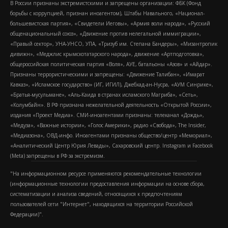
В России признаны экстремистскими и запрещены организации: ФБК (Фонд
борьбы с коррупцией, признан иноагентом), Штабы Навального, «Национал-
большевистская партия», «Свидетели Иеговы», «Армия воли народа», «Русский
общенациональный союз», «Движение против нелегальной иммиграции»,
«Правый сектор», УНА-УНСО, УПА, «Тризуб им. Степана Бандеры», «Мизантропик
дивижн», «Меджлис крымскотатарского народа», движение «Артподготовка»,
общероссийская политическая партия «Воля», АУЕ, батальоны «Азов» и «Айдар».
Признаны террористическими и запрещены: «Движение Талибан», «Имарат
Кавказ», «Исламское государство» (ИГ, ИГИЛ), Джебхад-ан-Нусра, «АУМ Синрике»,
«Братья-мусульмане», «Аль-Каида в странах исламского Магриба», «Сеть»,
«Колумбайн». В РФ признана нежелательной деятельность «Открытой России»,
издания «Проект Медиа». СМИ-иноагентами признаны: телеканал «Дождь»,
«Медуза», «Важные истории», «Голос Америки», радио «Свобода», The Insider,
«Медиазона», ОВД-инфо. Иноагентами признаны общество/центр «Мемориал»,
«Аналитический Центр Юрия Левады», Сахаровский центр. Instagram и Facebook
(Metа) запрещены в РФ за экстремизм.
"На информационном ресурсе применяются рекомендательные технологии
(информационные технологии предоставления информации на основе сбора,
систематизации и анализа сведений, относящихся к предпочтениям
пользователей сети "Интернет", находящихся на территории Российской
Федерации)".