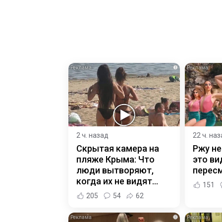
i
2 ч. назад
22 ч. на
Скрытая камера на
Ржу не
пляже Крыма: Что
это ви
люди вытворяют,
пересм
когда их не видят...
151
205
54
62
i