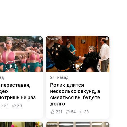
i
i
зад
2 ч. назад
 переставая,
Ролик длится
део
несколько секунд, а
отришь не раз
смеяться вы будете
долго
54
30
221
54
38
i
i