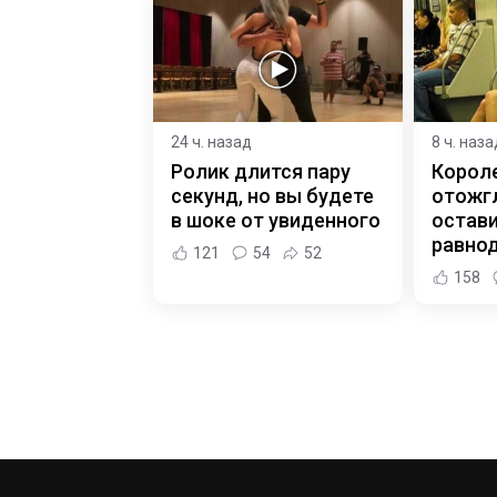
24 ч. назад
8 ч. наза
Ролик длится пару
Корол
секунд, но вы будете
отожгл
в шоке от увиденного
остав
равно
121
54
52
158