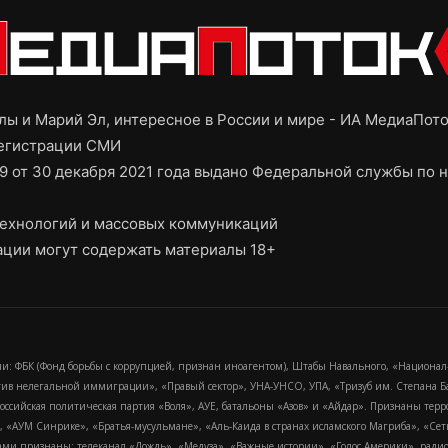
ы и Марий Эл, интересное в России и мире - ИА МедиаПот
регистрации СМИ
9 от 30 декабря 2021 года выдано Федеральной службы по н
ехнологий и массовых коммуникаций
ции могут содержать материалы 18+
и: ФБК (Фонд борьбы с коррупцией, признан иноагентом), Штабы Навального, «Национал
тив нелегальной иммиграции», «Правый сектор», УНА-УНСО, УПА, «Тризуб им. Степана
российская политическая партия «Воля», АУЕ, батальоны «Азов» и «Айдар». Признаны т
сра, «АУМ Синрике», «Братья-мусульмане», «Аль-Каида в странах исламского Магриба», «С
и признаны: телеканал «Дождь», «Медуза», «Важные истории», «Голос Америки», радио «