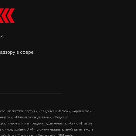
ок
адзору в сфере
-большевистская партия», «Свидетели Иеговы», «Армия воли
 Бандеры», «Мизантропик дивижн», «Меджлис
еррористическими и запрещены: «Движение Талибан», «Имарат
еть», «Колумбайн». В РФ признана нежелательной деятельность
Свобода», The Insider, «Медиазона», ОВД-инфо.