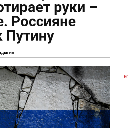
отирает руки –
е. Россияне
к Путину
адыгин
Н