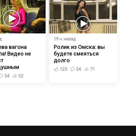
д
19 ч. назад
ева вагона
Ролик из Омска: вы
а! Видео не
будете смеяться
ит
долго
душным
123
54
71
54
52