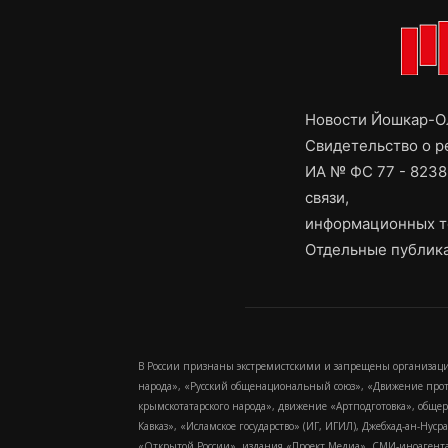
Новости Йошкар-Ол
Свидетельство о 
ИА № ФС 77 - 8238
связи,
информационных т
Отдельные публика
В России признаны экстремистскими и запрещены организаци
народа», «Русский общенациональный союз», «Движение про
крымскотатарского народа», движение «Артподготовка», обще
Кавказ», «Исламское государство» (ИГ, ИГИЛ), Джебхад-ан-Ну
«Открытой России», издания «Проект Медиа». СМИ-иноагентам