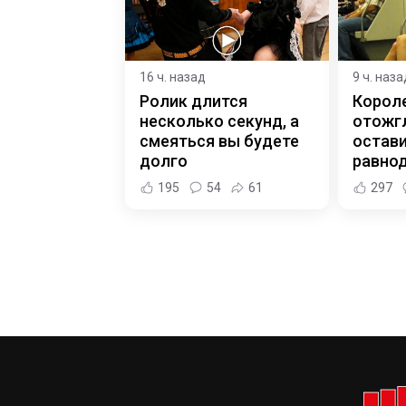
16 ч. назад
9 ч. наза
Ролик длится
Корол
несколько секунд, а
отожгл
смеяться вы будете
остав
долго
равно
195
54
61
297