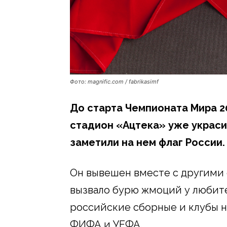
Фото: magnific.com / fabrikasimf
До старта Чемпионата Мира 20
стадион «Ацтека» уже украси
заметили на нем флаг России.
Он вывешен вместе с другими
вызвало бурю жмоций у любител
российские сборные и клубы н
ФИФА и УЕФА.