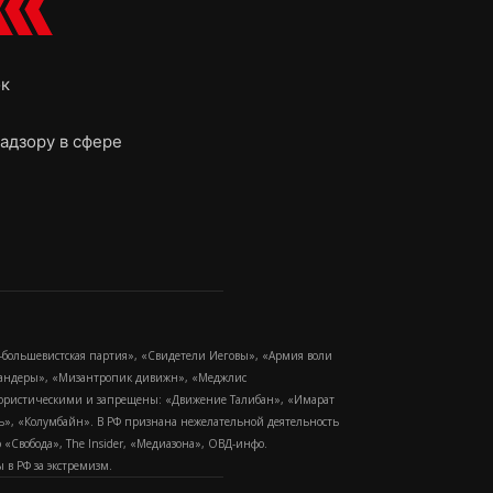
ок
адзору в сфере
-большевистская партия», «Свидетели Иеговы», «Армия воли
 Бандеры», «Мизантропик дивижн», «Меджлис
еррористическими и запрещены: «Движение Талибан», «Имарат
еть», «Колумбайн». В РФ признана нежелательной деятельность
Свобода», The Insider, «Медиазона», ОВД-инфо.
в РФ за экстремизм.