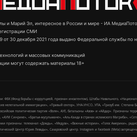
ы и Марий Эл, интересное в России и мире - ИА МедиаПот
регистрации СМИ
9 от 30 декабря 2021 года выдано Федеральной службы по н
ехнологий и массовых коммуникаций
ции могут содержать материалы 18+
и: ФБК (Фонд борьбы с коррупцией, признан иноагентом), Штабы Навального, «Национал
тив нелегальной иммиграции», «Правый сектор», УНА-УНСО, УПА, «Тризуб им. Степана
российская политическая партия «Воля», АУЕ, батальоны «Азов» и «Айдар». Признаны т
сра, «АУМ Синрике», «Братья-мусульмане», «Аль-Каида в странах исламского Магриба», «С
и признаны: телеканал «Дождь», «Медуза», «Важные истории», «Голос Америки», радио «
еский Центр Юрия Левады», Сахаровский центр. Instagram и Facebook (Metа) запрещены 