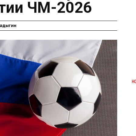
тии ЧМ-2026
Радыгин
Н