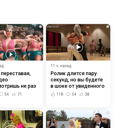
i
i
зад
11 ч. назад
 переставая,
Ролик длится пару
део
секунд, но вы будете
отришь не раз
в шоке от увиденного
54
71
118
54
38
i
i