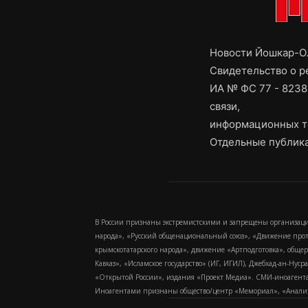
Новости Йошкар-Ол
Свидетельство о 
ИА № ФС 77 - 8238
связи,
информационных т
Отдельные публика
В России признаны экстремистскими и запрещены организаци
народа», «Русский общенациональный союз», «Движение про
крымскотатарского народа», движение «Артподготовка», обще
Кавказ», «Исламское государство» (ИГ, ИГИЛ), Джебхад-ан-Ну
«Открытой России», издания «Проект Медиа». СМИ-иноагентам
Иноагентами признаны общество/центр «Мемориал», «Аналитич