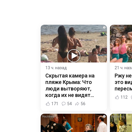
i
13 ч. назад
21 ч. на
Скрытая камера на
Ржу не
пляже Крыма: Что
это ви
люди вытворяют,
пересм
когда их не видят...
112
171
54
56
i