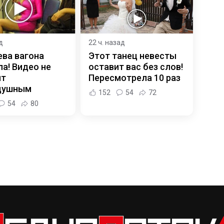
д
22 ч. назад
ева вагона
Этот танец невесты
а! Видео не
оставит вас без слов!
ит
Пересмотрела 10 раз
душным
152
54
72
54
80