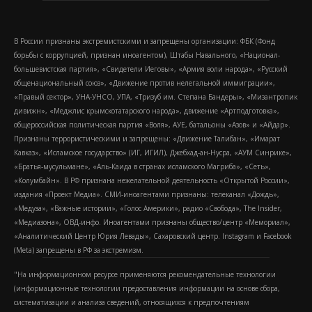
В России признаны экстремистскими и запрещены организации: ФБК (Фонд
борьбы с коррупцией, признан иноагентом), Штабы Навального, «Национал-
большевистская партия», «Свидетели Иеговы», «Армия воли народа», «Русский
общенациональный союз», «Движение против нелегальной иммиграции»,
«Правый сектор», УНА-УНСО, УПА, «Тризуб им. Степана Бандеры», «Мизантропик
дивижн», «Меджлис крымскотатарского народа», движение «Артподготовка»,
общероссийская политическая партия «Воля», АУЕ, батальоны «Азов» и «Айдар».
Признаны террористическими и запрещены: «Движение Талибан», «Имарат
Кавказ», «Исламское государство» (ИГ, ИГИЛ), Джебхад-ан-Нусра, «АУМ Синрике»,
«Братья-мусульмане», «Аль-Каида в странах исламского Магриба», «Сеть»,
«Колумбайн». В РФ признана нежелательной деятельность «Открытой России»,
издания «Проект Медиа». СМИ-иноагентами признаны: телеканал «Дождь»,
«Медуза», «Важные истории», «Голос Америки», радио «Свобода», The Insider,
«Медиазона», ОВД-инфо. Иноагентами признаны общество/центр «Мемориал»,
«Аналитический Центр Юрия Левады», Сахаровский центр. Instagram и Facebook
(Metа) запрещены в РФ за экстремизм.
"На информационном ресурсе применяются рекомендательные технологии
(информационные технологии предоставления информации на основе сбора,
систематизации и анализа сведений, относящихся к предпочтениям