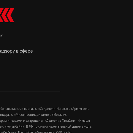
ок
адзору в сфере
-большевистская партия», «Свидетели Иеговы», «Армия воли
 Бандеры», «Мизантропик дивижн», «Меджлис
еррористическими и запрещены: «Движение Талибан», «Имарат
еть», «Колумбайн». В РФ признана нежелательной деятельность
Свобода», The Insider, «Медиазона», ОВД-инфо.