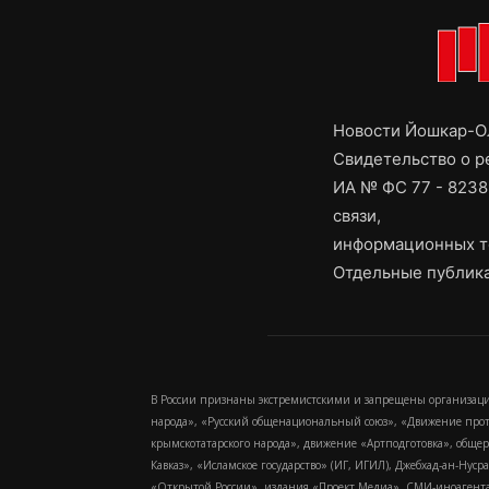
Новости Йошкар-Ол
Свидетельство о 
ИА № ФС 77 - 8238
связи,
информационных т
Отдельные публика
В России признаны экстремистскими и запрещены организаци
народа», «Русский общенациональный союз», «Движение про
крымскотатарского народа», движение «Артподготовка», обще
Кавказ», «Исламское государство» (ИГ, ИГИЛ), Джебхад-ан-Ну
«Открытой России», издания «Проект Медиа». СМИ-иноагентам