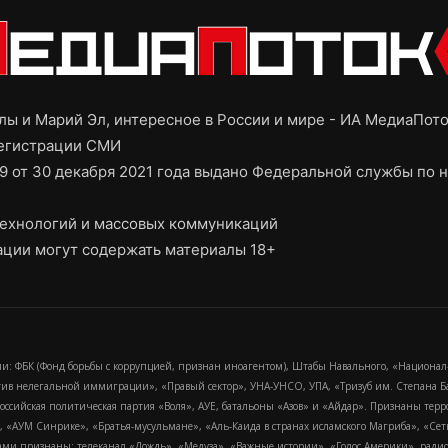
ы и Марий Эл, интересное в России и мире - ИА МедиаПот
регистрации СМИ
9 от 30 декабря 2021 года выдано Федеральной службы по н
ехнологий и массовых коммуникаций
ции могут содержать материалы 18+
и: ФБК (Фонд борьбы с коррупцией, признан иноагентом), Штабы Навального, «Национал
тив нелегальной иммиграции», «Правый сектор», УНА-УНСО, УПА, «Тризуб им. Степана
российская политическая партия «Воля», АУЕ, батальоны «Азов» и «Айдар». Признаны т
сра, «АУМ Синрике», «Братья-мусульмане», «Аль-Каида в странах исламского Магриба», «С
и признаны: телеканал «Дождь», «Медуза», «Важные истории», «Голос Америки», радио «