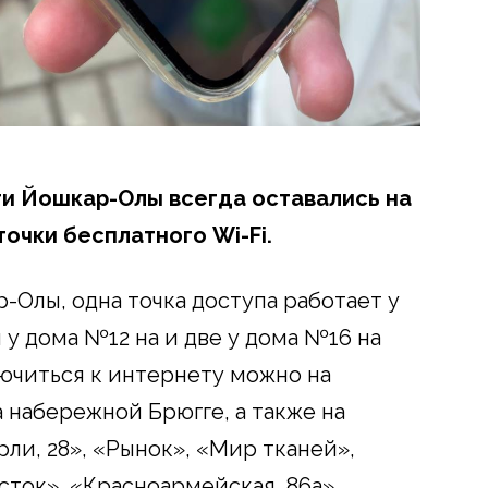
сти Йошкар-Олы всегда оставались на
точки бесплатного Wi-Fi.
-Олы, одна точка доступа работает у
 у дома №12 на и две у дома №16 на
лючиться к интернету можно на
 набережной Брюгге, а также на
рли, 28», «Рынок», «Мир тканей»,
сток», «Красноармейская, 86а»,