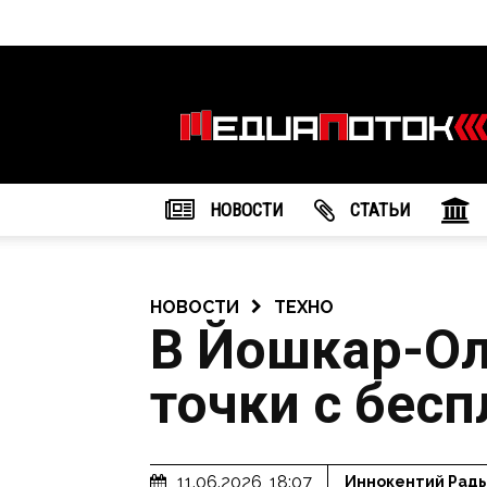
Информационное
агентство
"МедиаПоток"
НОВОСТИ
CТАТЬИ
НОВОСТИ
ТЕХНО
В Йошкар-Ол
точки с бесп
11.06.2026, 18:07
Иннокентий Рад