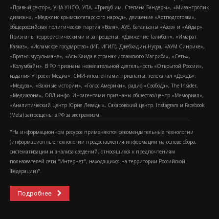
«Правый сектор», УНА-УНСО, УПА, «Тризуб им. Степана Бандеры», «Мизантропик
дивижн», «Меджлис крымскотатарского народа», движение «Артподготовка»,
общероссийская политическая партия «Воля», АУЕ, батальоны «Азов» и «Айдар».
Признаны террористическими и запрещены: «Движение Талибан», «Имарат
Кавказ», «Исламское государство» (ИГ, ИГИЛ), Джебхад-ан-Нусра, «АУМ Синрике»,
«Братья-мусульмане», «Аль-Каида в странах исламского Магриба», «Сеть»,
«Колумбайн». В РФ признана нежелательной деятельность «Открытой России»,
издания «Проект Медиа». СМИ-иноагентами признаны: телеканал «Дождь»,
«Медуза», «Важные истории», «Голос Америки», радио «Свобода», The Insider,
«Медиазона», ОВД-инфо. Иноагентами признаны общество/центр «Мемориал»,
«Аналитический Центр Юрия Левады», Сахаровский центр. Instagram и Facebook
(Metа) запрещены в РФ за экстремизм.
"На информационном ресурсе применяются рекомендательные технологии
(информационные технологии предоставления информации на основе сбора,
систематизации и анализа сведений, относящихся к предпочтениям
пользователей сети "Интернет", находящихся на территории Российской
Федерации)".
Подробнее