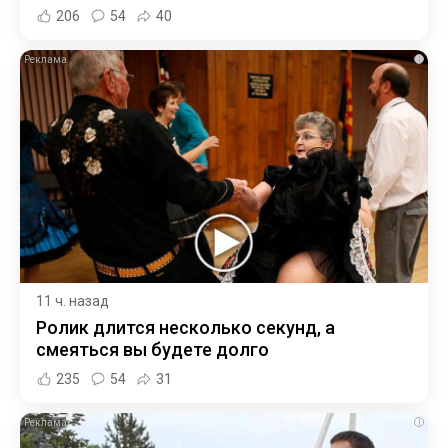
206
54
40
i
11 ч. назад
Ролик длится несколько секунд, а
смеяться вы будете долго
235
54
31
i