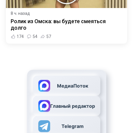
8 ч. назад
Ролик из Омска: вы будете смеяться
долго
174
54
57
МедиаПоток
Главный редактор
Telegram