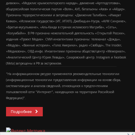
дивижн», «Меджлис крымскотатарского народа», движение «Артподготовка»,
общероссийская политическая партия «Воля», АУЕ, батальоны «Азов» и «Айдар».
Признаны террористическими и запрещены: «Движение Талибан», «Имарат
Кавказ», «Исламское государство» (ИГ, ИГИЛ), Джебхад-ан-Нусра, «АУМ Синрике»,
«Братья-мусульмане», «Аль-Каида в странах исламского Магриба», «Сеть»,
«Колумбайн». В РФ признана нежелательной деятельность «Открытой России»,
издания «Проект Медиа». СМИ-иноагентами признаны: телеканал «Дождь»,
«Медуза», «Важные истории», «Голос Америки», радио «Свобода», The Insider,
«Медиазона», ОВД-инфо. Иноагентами признаны общество/центр «Мемориал»,
«Аналитический Центр Юрия Левады», Сахаровский центр. Instagram и Facebook
(Metа) запрещены в РФ за экстремизм.
"На информационном ресурсе применяются рекомендательные технологии
(информационные технологии предоставления информации на основе сбора,
систематизации и анализа сведений, относящихся к предпочтениям
пользователей сети "Интернет", находящихся на территории Российской
Федерации)".
Подробнее