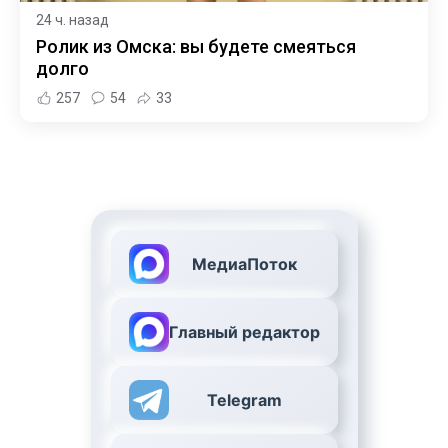
24 ч. назад
Ролик из Омска: вы будете смеяться
долго
257
54
33
МедиаПоток
Главный редактор
Telegram