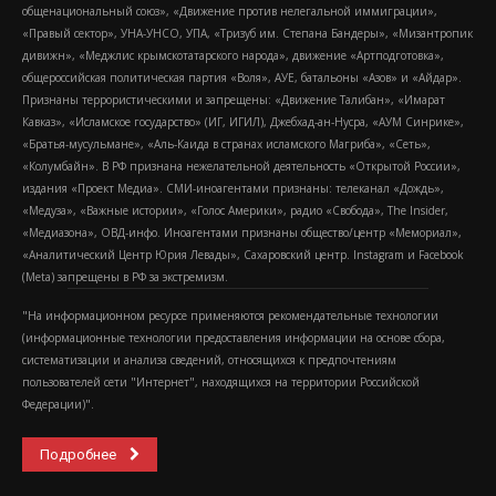
общенациональный союз», «Движение против нелегальной иммиграции»,
«Правый сектор», УНА-УНСО, УПА, «Тризуб им. Степана Бандеры», «Мизантропик
дивижн», «Меджлис крымскотатарского народа», движение «Артподготовка»,
общероссийская политическая партия «Воля», АУЕ, батальоны «Азов» и «Айдар».
Признаны террористическими и запрещены: «Движение Талибан», «Имарат
Кавказ», «Исламское государство» (ИГ, ИГИЛ), Джебхад-ан-Нусра, «АУМ Синрике»,
«Братья-мусульмане», «Аль-Каида в странах исламского Магриба», «Сеть»,
«Колумбайн». В РФ признана нежелательной деятельность «Открытой России»,
издания «Проект Медиа». СМИ-иноагентами признаны: телеканал «Дождь»,
«Медуза», «Важные истории», «Голос Америки», радио «Свобода», The Insider,
«Медиазона», ОВД-инфо. Иноагентами признаны общество/центр «Мемориал»,
«Аналитический Центр Юрия Левады», Сахаровский центр. Instagram и Facebook
(Metа) запрещены в РФ за экстремизм.
"На информационном ресурсе применяются рекомендательные технологии
(информационные технологии предоставления информации на основе сбора,
систематизации и анализа сведений, относящихся к предпочтениям
пользователей сети "Интернет", находящихся на территории Российской
Федерации)".
Подробнее