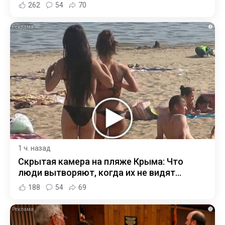
262
54
70
i
1 ч. назад
Скрытая камера на пляже Крыма: Что
люди вытворяют, когда их не видят...
188
54
69
i