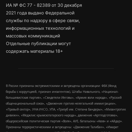
ИА № ФС 77 - 82389 от 30 декабря
2021 года выдано Федеральной
службы по надзору в сфере связи,
информационных технологий и
массовых коммуникаций
Отдельные публикации могут
содержать материалы 18+
В России признаны экстремистскими и запрещены организации: ФБК (Фонд
борьбы с коррупцией, признан иноагентом), Штабы Навального, «Национал-
большевистская партия», «Свидетели Иеговы», «Армия воли народа», «Русский
общенациональный союз», «Движение против нелегальной иммиграции»,
«Правый сектор», УНА-УНСО, УПА, «Тризуб им. Степана Бандеры», «Мизантропик
дивижн», «Меджлис крымскотатарского народа», движение «Артподготовка»,
общероссийская политическая партия «Воля», АУЕ, батальоны «Азов» и «Айдар».
Признаны террористическими и запрещены: «Движение Талибан», «Имарат