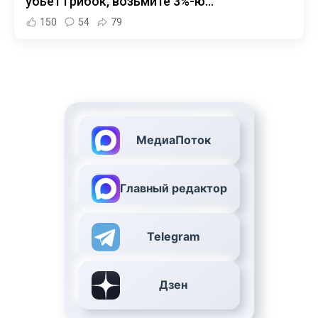
убьет грибок, возьмите 3%-ю…
150
54
79
МедиаПоток
Главный редактор
Telegram
Дзен