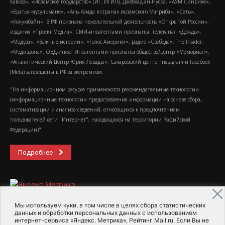
Кавказ», «Исламское государство» (ИГ, ИГИЛ), Джебхад-ан-Нусра, «АУМ Синрике»,
«Братья-мусульмане», «Аль-Каида в странах исламского Магриба», «Сеть»,
«Колумбайн». В РФ признана нежелательной деятельность «Открытой России»,
издания «Проект Медиа». СМИ-иноагентами признаны: телеканал «Дождь»,
«Медуза», «Важные истории», «Голос Америки», радио «Свобода», The Insider,
«Медиазона», ОВД-инфо. Иноагентами признаны общество/центр «Мемориал»,
«Аналитический Центр Юрия Левады», Сахаровский центр. Instagram и Facebook
(Metа) запрещены в РФ за экстремизм.
"На информационном ресурсе применяются рекомендательные технологии
(информационные технологии предоставления информации на основе сбора,
систематизации и анализа сведений, относящихся к предпочтениям
пользователей сети "Интернет", находящихся на территории Российской
Федерации)".
Подробнее
Мы используем куки, в том числе в целях сбора статистических
данных и обработки персональных данных с использованием
интернет-сервиса «Яндекс. Метрика», Рейтинг Mail.ru. Если Вы не