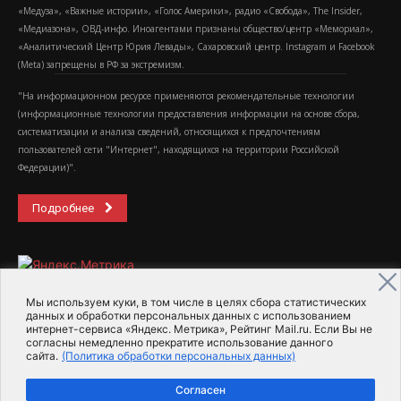
«Медуза», «Важные истории», «Голос Америки», радио «Свобода», The Insider,
«Медиазона», ОВД-инфо. Иноагентами признаны общество/центр «Мемориал»,
«Аналитический Центр Юрия Левады», Сахаровский центр. Instagram и Facebook
(Metа) запрещены в РФ за экстремизм.
"На информационном ресурсе применяются рекомендательные технологии
(информационные технологии предоставления информации на основе сбора,
систематизации и анализа сведений, относящихся к предпочтениям
пользователей сети "Интернет", находящихся на территории Российской
Федерации)".
Подробнее
Мы используем куки, в том числе в целях сбора статистических
данных и обработки персональных данных с использованием
интернет-сервиса «Яндекс. Метрика», Рейтинг Mail.ru. Если Вы не
2015-2026- Информационное агентство МедиаПоток
согласны немедленно прекратите использование данного
сайта.
(Политика обработки персональных данных)
Для справки
Об издании
Пользовательское соглашение
Согласен
Политика обработки персональных данных