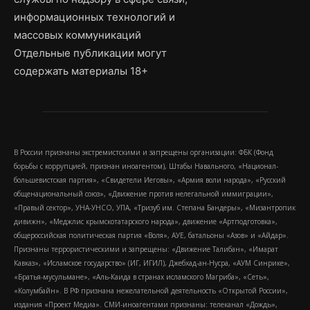
информационных технологий и
массовых коммуникаций
Отдельные публикации могут
содержать материалы 18+
В России признаны экстремистскими и запрещены организации: ФБК (Фонд
борьбы с коррупцией, признан иноагентом), Штабы Навального, «Национал-
большевистская партия», «Свидетели Иеговы», «Армия воли народа», «Русский
общенациональный союз», «Движение против нелегальной иммиграции»,
«Правый сектор», УНА-УНСО, УПА, «Тризуб им. Степана Бандеры», «Мизантропик
дивижн», «Меджлис крымскотатарского народа», движение «Артподготовка»,
общероссийская политическая партия «Воля», АУЕ, батальоны «Азов» и «Айдар».
Признаны террористическими и запрещены: «Движение Талибан», «Имарат
Кавказ», «Исламское государство» (ИГ, ИГИЛ), Джебхад-ан-Нусра, «АУМ Синрике»,
«Братья-мусульмане», «Аль-Каида в странах исламского Магриба», «Сеть»,
«Колумбайн». В РФ признана нежелательной деятельность «Открытой России»,
издания «Проект Медиа». СМИ-иноагентами признаны: телеканал «Дождь»,