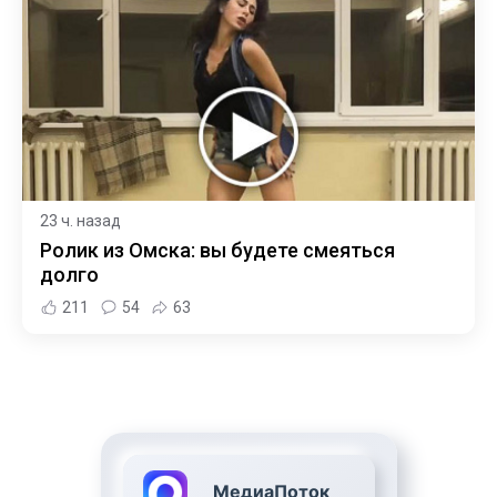
23 ч. назад
Ролик из Омска: вы будете смеяться
долго
211
54
63
МедиаПоток