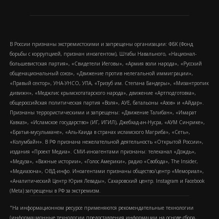
В России признаны экстремистскими и запрещены организации: ФБК (Фонд
борьбы с коррупцией, признан иноагентом), Штабы Навального, «Национал-
большевистская партия», «Свидетели Иеговы», «Армия воли народа», «Русский
общенациональный союз», «Движение против нелегальной иммиграции»,
«Правый сектор», УНА-УНСО, УПА, «Тризуб им. Степана Бандеры», «Мизантропик
дивижн», «Меджлис крымскотатарского народа», движение «Артподготовка»,
общероссийская политическая партия «Воля», АУЕ, батальоны «Азов» и «Айдар».
Признаны террористическими и запрещены: «Движение Талибан», «Имарат
Кавказ», «Исламское государство» (ИГ, ИГИЛ), Джебхад-ан-Нусра, «АУМ Синрике»,
«Братья-мусульмане», «Аль-Каида в странах исламского Магриба», «Сеть»,
«Колумбайн». В РФ признана нежелательной деятельность «Открытой России»,
издания «Проект Медиа». СМИ-иноагентами признаны: телеканал «Дождь»,
«Медуза», «Важные истории», «Голос Америки», радио «Свобода», The Insider,
«Медиазона», ОВД-инфо. Иноагентами признаны общество/центр «Мемориал»,
«Аналитический Центр Юрия Левады», Сахаровский центр. Instagram и Facebook
(Metа) запрещены в РФ за экстремизм.
"На информационном ресурсе применяются рекомендательные технологии
(информационные технологии предоставления информации на основе сбора,