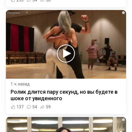
293
54
36
i
1 ч. назад
Ролик длится пару секунд, но вы будете в
шоке от увиденного
137
54
59
i