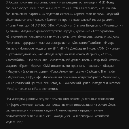
В России признаны экстремистскими и запрещены организации: ФБК (Фонд
борьбы с коррупцией, признан иноагентом), Штабы Навального, «Национал-
большевистская партия», «Свидетели Иеговы», «Армия воли народа», «Русский
общенациональный союз», «Движение против нелегальной иммиграции»,
«Правый сектор», УНА-УНСО, УПА, «Тризуб им. Степана Бандеры», «Мизантропик
дивижн», «Меджлис крымскотатарского народа», движение «Артподготовка»,
общероссийская политическая партия «Воля», АУЕ, батальоны «Азов» и «Айдар».
Признаны террористическими и запрещены: «Движение Талибан», «Имарат
Кавказ», «Исламское государство» (ИГ, ИГИЛ), Джебхад-ан-Нусра, «АУМ Синрике»,
«Братья-мусульмане», «Аль-Каида в странах исламского Магриба», «Сеть»,
«Колумбайн». В РФ признана нежелательной деятельность «Открытой России»,
издания «Проект Медиа». СМИ-иноагентами признаны: телеканал «Дождь»,
«Медуза», «Важные истории», «Голос Америки», радио «Свобода», The Insider,
«Медиазона», ОВД-инфо. Иноагентами признаны общество/центр «Мемориал»,
«Аналитический Центр Юрия Левады», Сахаровский центр. Instagram и Facebook
(Metа) запрещены в РФ за экстремизм.
"На информационном ресурсе применяются рекомендательные технологии
(информационные технологии предоставления информации на основе сбора,
систематизации и анализа сведений, относящихся к предпочтениям
пользователей сети "Интернет", находящихся на территории Российской
Федерации)".