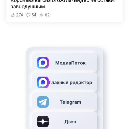
Королева вагона отожгла! Видео не оставит
равнодушным
274
54
62
МедиаПоток
Главный редактор
Telegram
Дзен