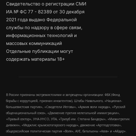
Свидетельство о регистрации СМИ
ИА № ФС 77 - 82389 от 30 декабря
2021 года выдано Федеральной
службы по надзору в сфере связи,
информационных технологий и
массовых коммуникаций
Отдельные публикации могут
содержать материалы 18+
В России признаны экстремистскими и запрещены организации: ФБК (Фонд
борьбы с коррупцией, признан иноагентом), Штабы Навального, «Национал-
большевистская партия», «Свидетели Иеговы», «Армия воли народа», «Русский
общенациональный союз», «Движение против нелегальной иммиграции»,
«Правый сектор», УНА-УНСО, УПА, «Тризуб им. Степана Бандеры», «Мизантропик
дивижн», «Меджлис крымскотатарского народа», движение «Артподготовка»,
общероссийская политическая партия «Воля», АУЕ, батальоны «Азов» и «Айдар».