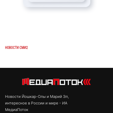
НОВОСТИ СМИ2
Новости Йошкар-Олы и Марий Эл,
интересное в России и мире - ИА
МедиаПоток