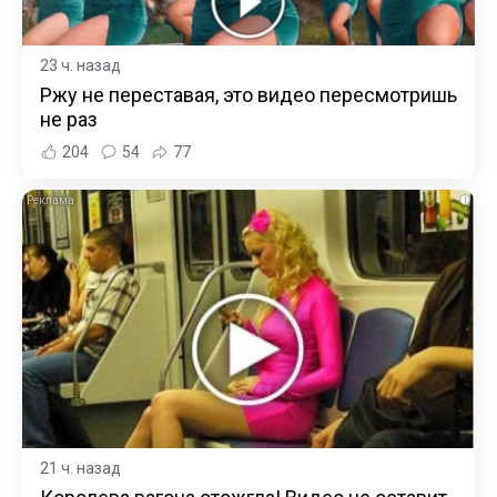
23 ч. назад
Ржу не переставая, это видео пересмотришь
не раз
204
54
77
i
21 ч. назад