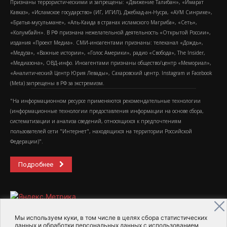
Признаны террористическими и запрещены: «Движение Талибан», «Имарат
Кавказ», «Исламское государство» (ИГ, ИГИЛ), Джебхад-ан-Нусра, «АУМ Синрике»,
«Братья-мусульмане», «Аль-Каида в странах исламского Магриба», «Сеть»,
«Колумбайн». В РФ признана нежелательной деятельность «Открытой России»,
издания «Проект Медиа». СМИ-иноагентами признаны: телеканал «Дождь»,
«Медуза», «Важные истории», «Голос Америки», радио «Свобода», The Insider,
«Медиазона», ОВД-инфо. Иноагентами признаны общество/центр «Мемориал»,
«Аналитический Центр Юрия Левады», Сахаровский центр. Instagram и Facebook
(Metа) запрещены в РФ за экстремизм.
"На информационном ресурсе применяются рекомендательные технологии
(информационные технологии предоставления информации на основе сбора,
систематизации и анализа сведений, относящихся к предпочтениям
пользователей сети "Интернет", находящихся на территории Российской
Федерации)".
Подробнее
Мы используем куки, в том числе в целях сбора статистических
данных и обработки персональных данных с использованием