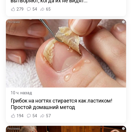
вытворяют, когда их не видят...
279
54
65
i
10 ч. назад
Грибок на ногтях стирается как ластиком!
Простой домашний метод
194
54
57
i