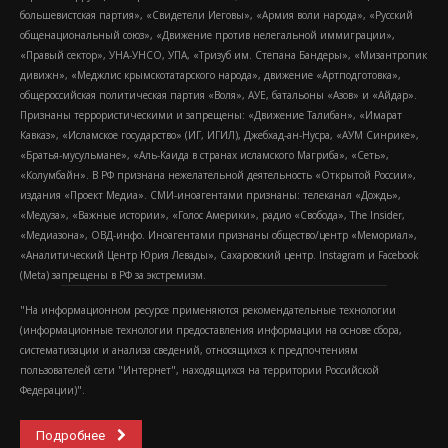
большевистская партия», «Свидетели Иеговы», «Армия воли народа», «Русский
общенациональный союз», «Движение против нелегальной иммиграции»,
«Правый сектор», УНА-УНСО, УПА, «Тризуб им. Степана Бандеры», «Мизантропик
дивижн», «Меджлис крымскотатарского народа», движение «Артподготовка»,
общероссийская политическая партия «Воля», АУЕ, батальоны «Азов» и «Айдар».
Признаны террористическими и запрещены: «Движение Талибан», «Имарат
Кавказ», «Исламское государство» (ИГ, ИГИЛ), Джебхад-ан-Нусра, «АУМ Синрике»,
«Братья-мусульмане», «Аль-Каида в странах исламского Магриба», «Сеть»,
«Колумбайн». В РФ признана нежелательной деятельность «Открытой России»,
издания «Проект Медиа». СМИ-иноагентами признаны: телеканал «Дождь»,
«Медуза», «Важные истории», «Голос Америки», радио «Свобода», The Insider,
«Медиазона», ОВД-инфо. Иноагентами признаны общество/центр «Мемориал»,
«Аналитический Центр Юрия Левады», Сахаровский центр. Instagram и Facebook
(Metа) запрещены в РФ за экстремизм.
"На информационном ресурсе применяются рекомендательные технологии
(информационные технологии предоставления информации на основе сбора,
систематизации и анализа сведений, относящихся к предпочтениям
пользователей сети "Интернет", находящихся на территории Российской
Федерации)".
Подробнее