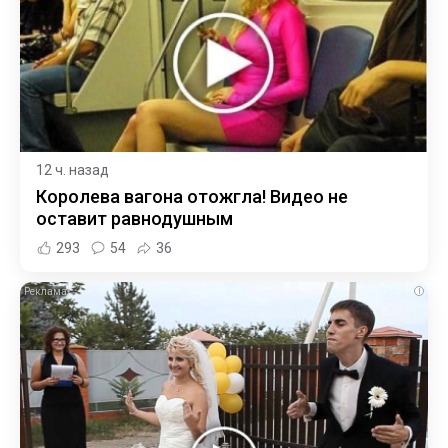
12 ч. назад
Королева вагона отожгла! Видео не
оставит равнодушным
293
54
36
i