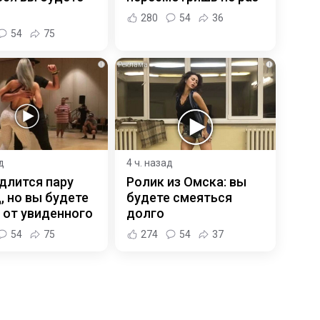
280
54
36
54
75
i
i
д
4 ч. назад
длится пару
Ролик из Омска: вы
, но вы будете
будете смеяться
 от увиденного
долго
54
75
274
54
37