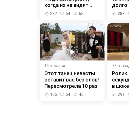
когда их не видят...
долго
287
54
62
288
i
14 ч. назад
7 ч. наза
Этот танец невесты
Ролик 
оставит вас без слов!
секунд
Пересмотрела 10 раз
в шоке
165
54
45
291