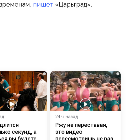
 временам,
пишет
«Царьград».
i
i
зад
24 ч. назад
 длится
Ржу не переставая,
ько секунд, а
это видео
ся вы будете
пересмотришь не раз