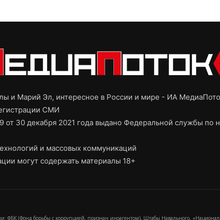
ы и Марий Эл, интересное в России и мире - ИА МедиаПот
регистрации СМИ
9 от 30 декабря 2021 года выдано Федеральной службы по н
ехнологий и массовых коммуникаций
ции могут содержать материалы 18+
и: ФБК (Фонд борьбы с коррупцией, признан иноагентом), Штабы Навального, «Национал