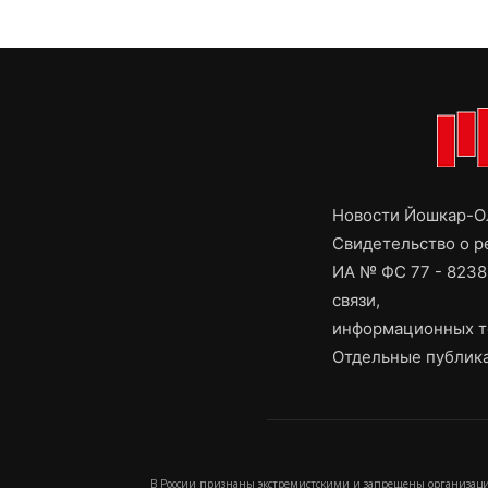
Новости Йошкар-Ол
Свидетельство о 
ИА № ФС 77 - 8238
связи,
информационных т
Отдельные публика
В России признаны экстремистскими и запрещены организаци