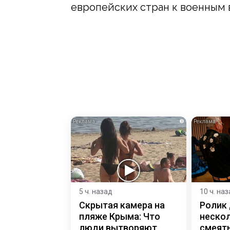
европейских стран к военным
i
5 ч. назад
10 ч. на
Скрытая камера на
Ролик
пляже Крыма: Что
нескол
люди вытворяют,
смеять