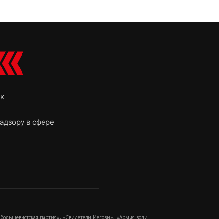
ок
адзору в сфере
-большевистская партия», «Свидетели Иеговы», «Армия воли