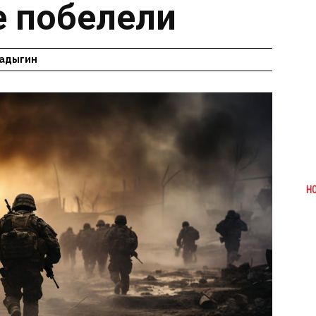
е побелели
адыгин
Н