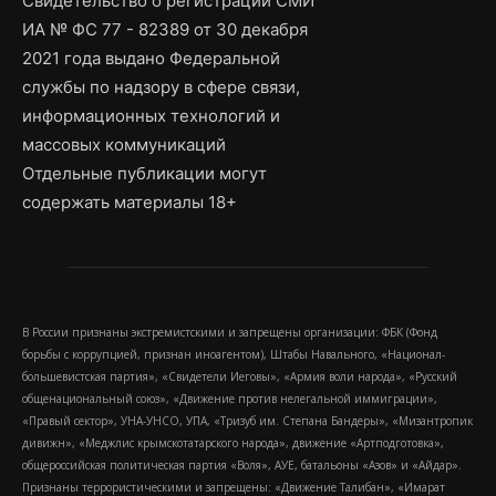
Свидетельство о регистрации СМИ
ИА № ФС 77 - 82389 от 30 декабря
2021 года выдано Федеральной
службы по надзору в сфере связи,
информационных технологий и
массовых коммуникаций
Отдельные публикации могут
содержать материалы 18+
В России признаны экстремистскими и запрещены организации: ФБК (Фонд
борьбы с коррупцией, признан иноагентом), Штабы Навального, «Национал-
большевистская партия», «Свидетели Иеговы», «Армия воли народа», «Русский
общенациональный союз», «Движение против нелегальной иммиграции»,
«Правый сектор», УНА-УНСО, УПА, «Тризуб им. Степана Бандеры», «Мизантропик
дивижн», «Меджлис крымскотатарского народа», движение «Артподготовка»,
общероссийская политическая партия «Воля», АУЕ, батальоны «Азов» и «Айдар».
Признаны террористическими и запрещены: «Движение Талибан», «Имарат