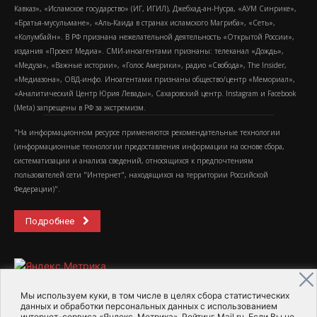
Кавказ», «Исламское государство» (ИГ, ИГИЛ), Джебхад-ан-Нусра, «АУМ Синрике»,
«Братья-мусульмане», «Аль-Каида в странах исламского Магриба», «Сеть»,
«Колумбайн». В РФ признана нежелательной деятельность «Открытой России»,
издания «Проект Медиа». СМИ-иноагентами признаны: телеканал «Дождь»,
«Медуза», «Важные истории», «Голос Америки», радио «Свобода», The Insider,
«Медиазона», ОВД-инфо. Иноагентами признаны общество/центр «Мемориал»,
«Аналитический Центр Юрия Левады», Сахаровский центр. Instagram и Facebook
(Metа) запрещены в РФ за экстремизм.
"На информационном ресурсе применяются рекомендательные технологии
(информационные технологии предоставления информации на основе сбора,
систематизации и анализа сведений, относящихся к предпочтениям
пользователей сети "Интернет", находящихся на территории Российской
Федерации)".
Подробнее
Мы используем куки, в том числе в целях сбора статистических
данных и обработки персональных данных с использованием
интернет-сервиса «Яндекс. Метрика», Рейтинг Mail.ru. Если Вы не