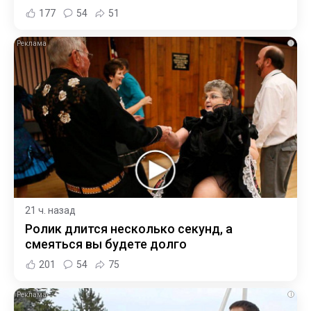
177
54
51
i
21 ч. назад
Ролик длится несколько секунд, а
смеяться вы будете долго
201
54
75
i