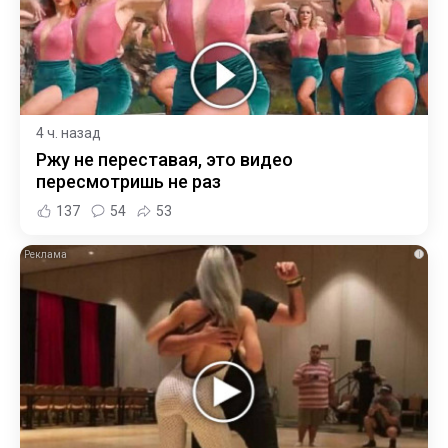
4 ч. назад
Ржу не переставая, это видео
пересмотришь не раз
137
54
53
i