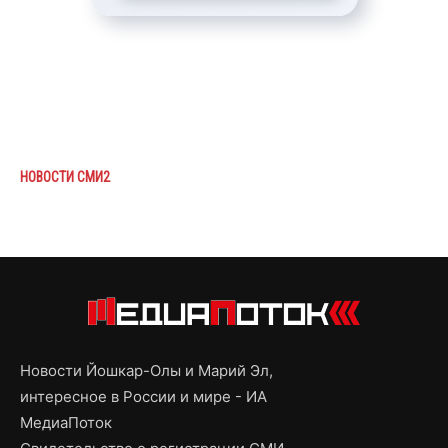
НОВОСТИ СМИ2
Новости Йошкар-Олы и Марий Эл,
интересное в России и мире - ИА
МедиаПоток