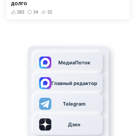
долго
283
54
32
МедиаПоток
Главный редактор
Telegram
Дзен