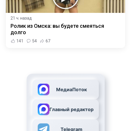
21 ч. назад
Ролик из Омска: вы будете смеяться
долго
141
54
67
МедиаПоток
Главный редактор
Telegram