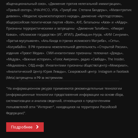
общенациональный союз», «Движение против нелегальной иммиграции»,
«Правый сектор», УНА-УНСО, УПА, «Тризуб им. Степана Бандеры», «Мизантропик
дивижн», «Меджлис крымскотатарского народа», движение «Артподготовка»,
общероссийская политическая партия «Воля», АУЕ, батальоны «Азов» и «Айдар».
Признаны террористическими и запрещены: «Движение Талибан», «Имарат
Кавказ», «Исламское государство» (ИГ, ИГИЛ), Джебхад-ан-Нусра, «АУМ Синрике»,
«Братья-мусульмане», «Аль-Каида в странах исламского Магриба», «Сеть»,
«Колумбайн». В РФ признана нежелательной деятельность «Открытой России»,
издания «Проект Медиа». СМИ-иноагентами признаны: телеканал «Дождь»,
«Медуза», «Важные истории», «Голос Америки», радио «Свобода», The Insider,
«Медиазона», ОВД-инфо. Иноагентами признаны общество/центр «Мемориал»,
«Аналитический Центр Юрия Левады», Сахаровский центр. Instagram и Facebook
(Metа) запрещены в РФ за экстремизм.
"На информационном ресурсе применяются рекомендательные технологии
(информационные технологии предоставления информации на основе сбора,
систематизации и анализа сведений, относящихся к предпочтениям
пользователей сети "Интернет", находящихся на территории Российской
Федерации)".
Подробнее