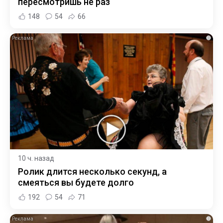
пересмотришь не раз
148
54
66
i
10 ч. назад
Ролик длится несколько секунд, а
смеяться вы будете долго
192
54
71
i