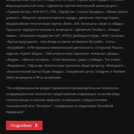
общенациональный союз», «Движение против нелегальной иммиграции»,
«Правый сектор», УНА-УНСО, УПА, «Тризуб им. Степана Бандеры», «Мизантропик
дивижн», «Меджлис крымскотатарского народа», движение «Артподготовка»,
общероссийская политическая партия «Воля», АУЕ, батальоны «Азов» и «Айдар».
Признаны террористическими и запрещены: «Движение Талибан», «Имарат
Кавказ», «Исламское государство» (ИГ, ИГИЛ), Джебхад-ан-Нусра, «АУМ Синрике»,
«Братья-мусульмане», «Аль-Каида в странах исламского Магриба», «Сеть»,
«Колумбайн». В РФ признана нежелательной деятельность «Открытой России»,
издания «Проект Медиа». СМИ-иноагентами признаны: телеканал «Дождь»,
«Медуза», «Важные истории», «Голос Америки», радио «Свобода», The Insider,
«Медиазона», ОВД-инфо. Иноагентами признаны общество/центр «Мемориал»,
«Аналитический Центр Юрия Левады», Сахаровский центр. Instagram и Facebook
(Metа) запрещены в РФ за экстремизм.
"На информационном ресурсе применяются рекомендательные технологии
(информационные технологии предоставления информации на основе сбора,
систематизации и анализа сведений, относящихся к предпочтениям
пользователей сети "Интернет", находящихся на территории Российской
Федерации)".
Подробнее