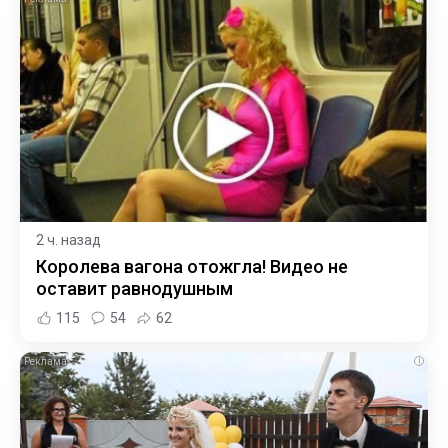
2 ч. назад
Королева вагона отожгла! Видео не
оставит равнодушным
115
54
62
i