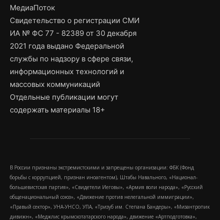
МедиаПоток
Свидетельство о регистрации СМИ
ИА № ФС 77 - 82389 от 30 декабря
2021 года выдано Федеральной
службы по надзору в сфере связи,
информационных технологий и
массовых коммуникаций
Отдельные публикации могут
содержать материалы 18+
В России признаны экстремистскими и запрещены организации: ФБК (Фонд
борьбы с коррупцией, признан иноагентом), Штабы Навального, «Национал-
большевистская партия», «Свидетели Иеговы», «Армия воли народа», «Русский
общенациональный союз», «Движение против нелегальной иммиграции»,
«Правый сектор», УНА-УНСО, УПА, «Тризуб им. Степана Бандеры», «Мизантропик
дивижн», «Меджлис крымскотатарского народа», движение «Артподготовка»,