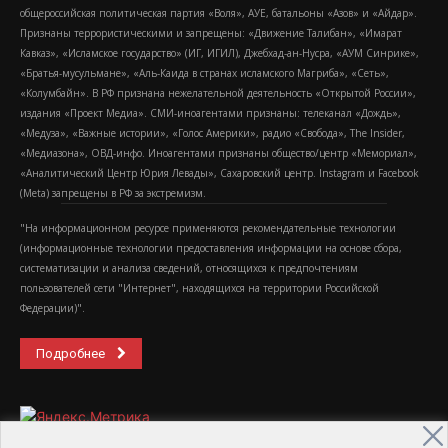
общероссийская политическая партия «Воля», АУЕ, батальоны «Азов» и «Айдар».
Признаны террористическими и запрещены: «Движение Талибан», «Имарат
Кавказ», «Исламское государство» (ИГ, ИГИЛ), Джебхад-ан-Нусра, «АУМ Синрике»,
«Братья-мусульмане», «Аль-Каида в странах исламского Магриба», «Сеть»,
«Колумбайн». В РФ признана нежелательной деятельность «Открытой России»,
издания «Проект Медиа». СМИ-иноагентами признаны: телеканал «Дождь»,
«Медуза», «Важные истории», «Голос Америки», радио «Свобода», The Insider,
«Медиазона», ОВД-инфо. Иноагентами признаны общество/центр «Мемориал»,
«Аналитический Центр Юрия Левады», Сахаровский центр. Instagram и Facebook
(Metа) запрещены в РФ за экстремизм.
"На информационном ресурсе применяются рекомендательные технологии
(информационные технологии предоставления информации на основе сбора,
систематизации и анализа сведений, относящихся к предпочтениям
пользователей сети "Интернет", находящихся на территории Российской
Федерации)".
Подробнее