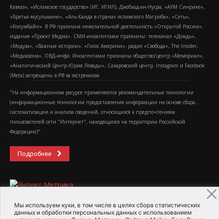
Кавказ», «Исламское государство» (ИГ, ИГИЛ), Джебхад-ан-Нусра, «АУМ Синрике»,
«Братья-мусульмане», «Аль-Каида в странах исламского Магриба», «Сеть»,
«Колумбайн». В РФ признана нежелательной деятельность «Открытой России»,
издания «Проект Медиа». СМИ-иноагентами признаны: телеканал «Дождь»,
«Медуза», «Важные истории», «Голос Америки», радио «Свобода», The Insider,
«Медиазона», ОВД-инфо. Иноагентами признаны общество/центр «Мемориал»,
«Аналитический Центр Юрия Левады», Сахаровский центр. Instagram и Facebook
(Metа) запрещены в РФ за экстремизм.
"На информационном ресурсе применяются рекомендательные технологии
(информационные технологии предоставления информации на основе сбора,
систематизации и анализа сведений, относящихся к предпочтениям
пользователей сети "Интернет", находящихся на территории Российской
Федерации)".
Подробнее
Мы используем куки, в том числе в целях сбора статистических
данных и обработки персональных данных с использованием