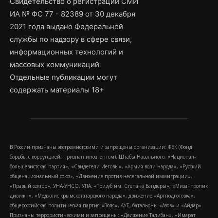
Свидетельство о регистрации СМИ
ИА № ФС 77 - 82389 от 30 декабря
2021 года выдано Федеральной
службы по надзору в сфере связи,
информационных технологий и
массовых коммуникаций
Отдельные публикации могут
содержать материалы 18+
В России признаны экстремистскими и запрещены организации: ФБК (Фонд
борьбы с коррупцией, признан иноагентом), Штабы Навального, «Национал-
большевистская партия», «Свидетели Иеговы», «Армия воли народа», «Русский
общенациональный союз», «Движение против нелегальной иммиграции»,
«Правый сектор», УНА-УНСО, УПА, «Тризуб им. Степана Бандеры», «Мизантропик
дивижн», «Меджлис крымскотатарского народа», движение «Артподготовка»,
общероссийская политическая партия «Воля», АУЕ, батальоны «Азов» и «Айдар».
Признаны террористическими и запрещены: «Движение Талибан», «Имарат