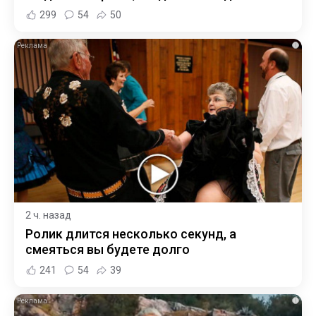
299
54
50
i
2 ч. назад
Ролик длится несколько секунд, а
смеяться вы будете долго
241
54
39
i