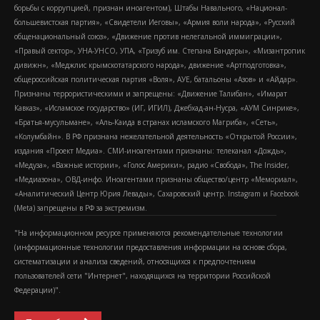
борьбы с коррупцией, признан иноагентом), Штабы Навального, «Национал-
большевистская партия», «Свидетели Иеговы», «Армия воли народа», «Русский
общенациональный союз», «Движение против нелегальной иммиграции»,
«Правый сектор», УНА-УНСО, УПА, «Тризуб им. Степана Бандеры», «Мизантропик
дивижн», «Меджлис крымскотатарского народа», движение «Артподготовка»,
общероссийская политическая партия «Воля», АУЕ, батальоны «Азов» и «Айдар».
Признаны террористическими и запрещены: «Движение Талибан», «Имарат
Кавказ», «Исламское государство» (ИГ, ИГИЛ), Джебхад-ан-Нусра, «АУМ Синрике»,
«Братья-мусульмане», «Аль-Каида в странах исламского Магриба», «Сеть»,
«Колумбайн». В РФ признана нежелательной деятельность «Открытой России»,
издания «Проект Медиа». СМИ-иноагентами признаны: телеканал «Дождь»,
«Медуза», «Важные истории», «Голос Америки», радио «Свобода», The Insider,
«Медиазона», ОВД-инфо. Иноагентами признаны общество/центр «Мемориал»,
«Аналитический Центр Юрия Левады», Сахаровский центр. Instagram и Facebook
(Metа) запрещены в РФ за экстремизм.
"На информационном ресурсе применяются рекомендательные технологии
(информационные технологии предоставления информации на основе сбора,
систематизации и анализа сведений, относящихся к предпочтениям
пользователей сети "Интернет", находящихся на территории Российской
Федерации)".