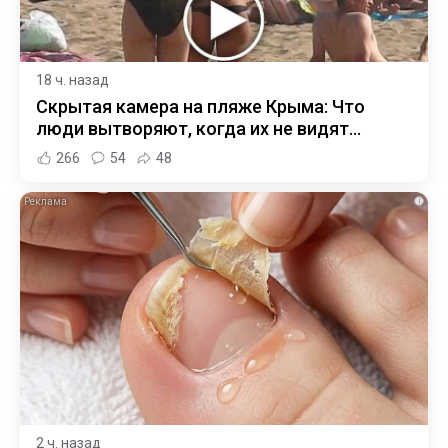
18 ч. назад
Скрытая камера на пляже Крыма: Что
люди вытворяют, когда их не видят...
266
54
48
i
2 ч. назад