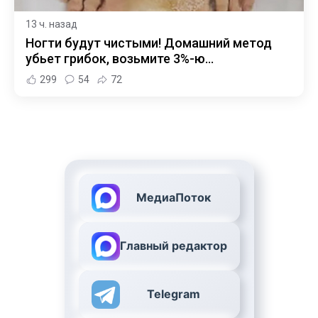
13 ч. назад
Ногти будут чистыми! Домашний метод
убьет грибок, возьмите 3%-ю…
299
54
72
МедиаПоток
Главный редактор
Telegram