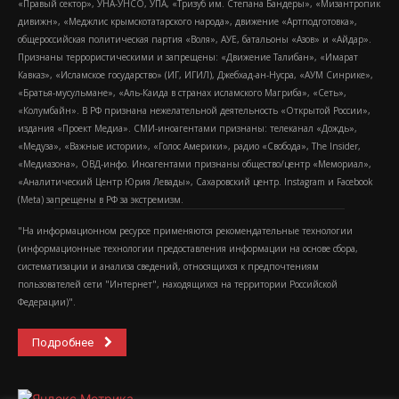
«Правый сектор», УНА-УНСО, УПА, «Тризуб им. Степана Бандеры», «Мизантропик
дивижн», «Меджлис крымскотатарского народа», движение «Артподготовка»,
общероссийская политическая партия «Воля», АУЕ, батальоны «Азов» и «Айдар».
Признаны террористическими и запрещены: «Движение Талибан», «Имарат
Кавказ», «Исламское государство» (ИГ, ИГИЛ), Джебхад-ан-Нусра, «АУМ Синрике»,
«Братья-мусульмане», «Аль-Каида в странах исламского Магриба», «Сеть»,
«Колумбайн». В РФ признана нежелательной деятельность «Открытой России»,
издания «Проект Медиа». СМИ-иноагентами признаны: телеканал «Дождь»,
«Медуза», «Важные истории», «Голос Америки», радио «Свобода», The Insider,
«Медиазона», ОВД-инфо. Иноагентами признаны общество/центр «Мемориал»,
«Аналитический Центр Юрия Левады», Сахаровский центр. Instagram и Facebook
(Metа) запрещены в РФ за экстремизм.
"На информационном ресурсе применяются рекомендательные технологии
(информационные технологии предоставления информации на основе сбора,
систематизации и анализа сведений, относящихся к предпочтениям
пользователей сети "Интернет", находящихся на территории Российской
Федерации)".
Подробнее