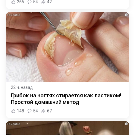
265
54
42
i
22 ч. назад
Грибок на ногтях стирается как ластиком!
Простой домашний метод
148
54
67
i