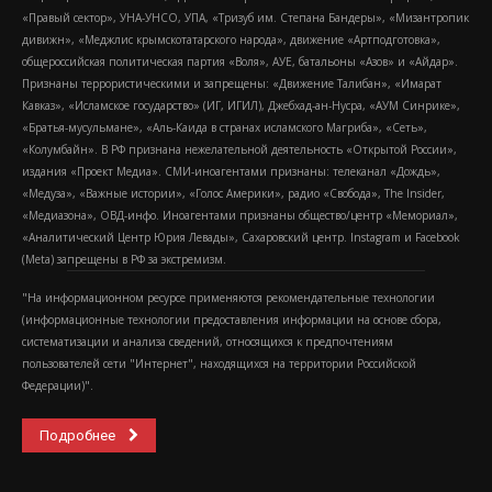
«Правый сектор», УНА-УНСО, УПА, «Тризуб им. Степана Бандеры», «Мизантропик
дивижн», «Меджлис крымскотатарского народа», движение «Артподготовка»,
общероссийская политическая партия «Воля», АУЕ, батальоны «Азов» и «Айдар».
Признаны террористическими и запрещены: «Движение Талибан», «Имарат
Кавказ», «Исламское государство» (ИГ, ИГИЛ), Джебхад-ан-Нусра, «АУМ Синрике»,
«Братья-мусульмане», «Аль-Каида в странах исламского Магриба», «Сеть»,
«Колумбайн». В РФ признана нежелательной деятельность «Открытой России»,
издания «Проект Медиа». СМИ-иноагентами признаны: телеканал «Дождь»,
«Медуза», «Важные истории», «Голос Америки», радио «Свобода», The Insider,
«Медиазона», ОВД-инфо. Иноагентами признаны общество/центр «Мемориал»,
«Аналитический Центр Юрия Левады», Сахаровский центр. Instagram и Facebook
(Metа) запрещены в РФ за экстремизм.
"На информационном ресурсе применяются рекомендательные технологии
(информационные технологии предоставления информации на основе сбора,
систематизации и анализа сведений, относящихся к предпочтениям
пользователей сети "Интернет", находящихся на территории Российской
Федерации)".
Подробнее