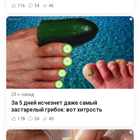
116
54
46
i
23 ч. назад
За 5 дней исчезнет даже самый
застарелый грибок: вот хитрость
178
54
40
i