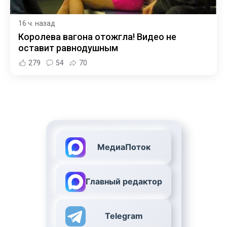
16 ч. назад
Королева вагона отожгла! Видео не
оставит равнодушным
279
54
70
МедиаПоток
Главный редактор
Telegram