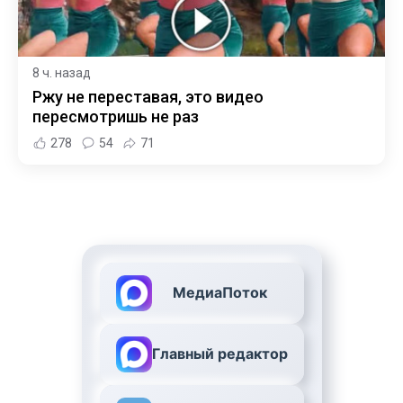
8 ч. назад
Ржу не переставая, это видео
пересмотришь не раз
278
54
71
МедиаПоток
Главный редактор