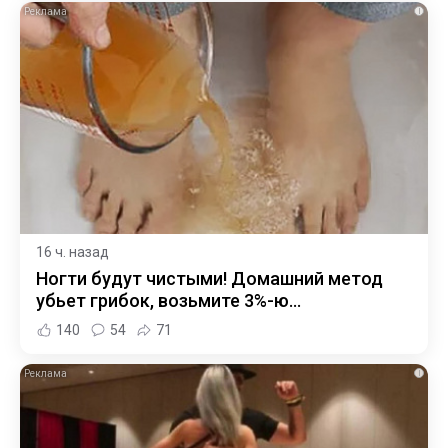
i
16 ч. назад
Ногти будут чистыми! Домашний метод
убьет грибок, возьмите 3%-ю…
140
54
71
i