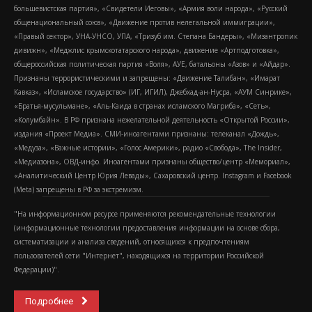
большевистская партия», «Свидетели Иеговы», «Армия воли народа», «Русский
общенациональный союз», «Движение против нелегальной иммиграции»,
«Правый сектор», УНА-УНСО, УПА, «Тризуб им. Степана Бандеры», «Мизантропик
дивижн», «Меджлис крымскотатарского народа», движение «Артподготовка»,
общероссийская политическая партия «Воля», АУЕ, батальоны «Азов» и «Айдар».
Признаны террористическими и запрещены: «Движение Талибан», «Имарат
Кавказ», «Исламское государство» (ИГ, ИГИЛ), Джебхад-ан-Нусра, «АУМ Синрике»,
«Братья-мусульмане», «Аль-Каида в странах исламского Магриба», «Сеть»,
«Колумбайн». В РФ признана нежелательной деятельность «Открытой России»,
издания «Проект Медиа». СМИ-иноагентами признаны: телеканал «Дождь»,
«Медуза», «Важные истории», «Голос Америки», радио «Свобода», The Insider,
«Медиазона», ОВД-инфо. Иноагентами признаны общество/центр «Мемориал»,
«Аналитический Центр Юрия Левады», Сахаровский центр. Instagram и Facebook
(Metа) запрещены в РФ за экстремизм.
"На информационном ресурсе применяются рекомендательные технологии
(информационные технологии предоставления информации на основе сбора,
систематизации и анализа сведений, относящихся к предпочтениям
пользователей сети "Интернет", находящихся на территории Российской
Федерации)".
Подробнее