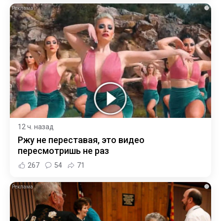
i
12 ч. назад
Ржу не переставая, это видео
пересмотришь не раз
267
54
71
i