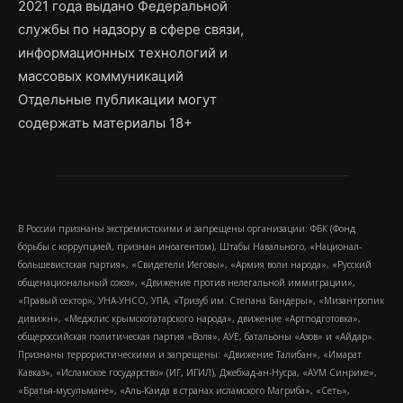
2021 года выдано Федеральной
службы по надзору в сфере связи,
информационных технологий и
массовых коммуникаций
Отдельные публикации могут
содержать материалы 18+
В России признаны экстремистскими и запрещены организации: ФБК (Фонд
борьбы с коррупцией, признан иноагентом), Штабы Навального, «Национал-
большевистская партия», «Свидетели Иеговы», «Армия воли народа», «Русский
общенациональный союз», «Движение против нелегальной иммиграции»,
«Правый сектор», УНА-УНСО, УПА, «Тризуб им. Степана Бандеры», «Мизантропик
дивижн», «Меджлис крымскотатарского народа», движение «Артподготовка»,
общероссийская политическая партия «Воля», АУЕ, батальоны «Азов» и «Айдар».
Признаны террористическими и запрещены: «Движение Талибан», «Имарат
Кавказ», «Исламское государство» (ИГ, ИГИЛ), Джебхад-ан-Нусра, «АУМ Синрике»,
«Братья-мусульмане», «Аль-Каида в странах исламского Магриба», «Сеть»,