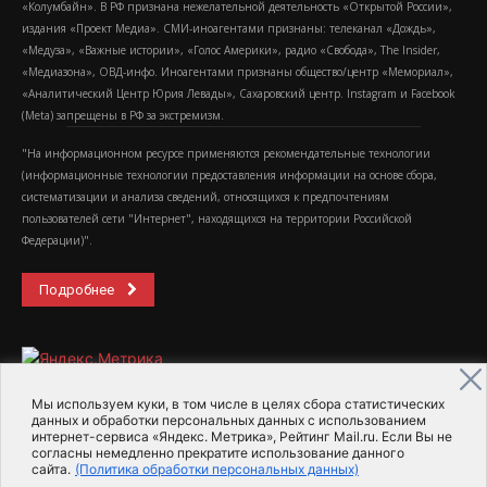
«Колумбайн». В РФ признана нежелательной деятельность «Открытой России»,
издания «Проект Медиа». СМИ-иноагентами признаны: телеканал «Дождь»,
«Медуза», «Важные истории», «Голос Америки», радио «Свобода», The Insider,
«Медиазона», ОВД-инфо. Иноагентами признаны общество/центр «Мемориал»,
«Аналитический Центр Юрия Левады», Сахаровский центр. Instagram и Facebook
(Metа) запрещены в РФ за экстремизм.
"На информационном ресурсе применяются рекомендательные технологии
(информационные технологии предоставления информации на основе сбора,
систематизации и анализа сведений, относящихся к предпочтениям
пользователей сети "Интернет", находящихся на территории Российской
Федерации)".
Подробнее
Мы используем куки, в том числе в целях сбора статистических
данных и обработки персональных данных с использованием
интернет-сервиса «Яндекс. Метрика», Рейтинг Mail.ru. Если Вы не
2015-2026- Информационное агентство МедиаПоток
согласны немедленно прекратите использование данного
сайта.
(Политика обработки персональных данных)