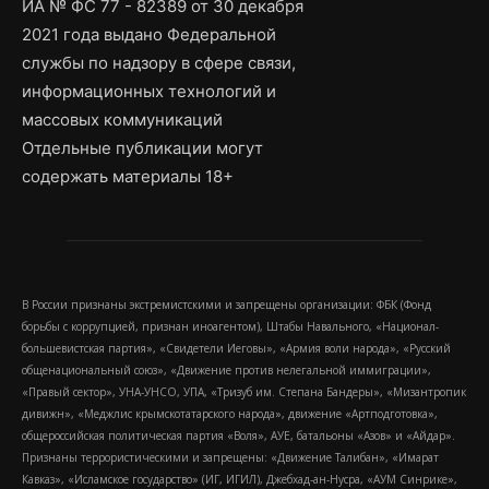
ИА № ФС 77 - 82389 от 30 декабря
2021 года выдано Федеральной
службы по надзору в сфере связи,
информационных технологий и
массовых коммуникаций
Отдельные публикации могут
содержать материалы 18+
В России признаны экстремистскими и запрещены организации: ФБК (Фонд
борьбы с коррупцией, признан иноагентом), Штабы Навального, «Национал-
большевистская партия», «Свидетели Иеговы», «Армия воли народа», «Русский
общенациональный союз», «Движение против нелегальной иммиграции»,
«Правый сектор», УНА-УНСО, УПА, «Тризуб им. Степана Бандеры», «Мизантропик
дивижн», «Меджлис крымскотатарского народа», движение «Артподготовка»,
общероссийская политическая партия «Воля», АУЕ, батальоны «Азов» и «Айдар».
Признаны террористическими и запрещены: «Движение Талибан», «Имарат
Кавказ», «Исламское государство» (ИГ, ИГИЛ), Джебхад-ан-Нусра, «АУМ Синрике»,