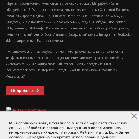
«Братья-мусульмане», «Аль-Каида в странах исламского Магриба», «Сеть»,
«Колумбайн». В РФ признана нежелательной деятельность «Открытой России»,
издания «Проект Медиа». СМИ-иноагентами признаны: телеканал «Дождь»,
«Медуза», «Важные истории», «Голос Америки», радио «Свобода», The Insider,
«Медиазона», ОВД-инфо. Иноагентами признаны общество/центр «Мемориал»,
«Аналитический Центр Юрия Левады», Сахаровский центр. Instagram и Facebook
(Metа) запрещены в РФ за экстремизм.
"На информационном ресурсе применяются рекомендательные технологии
(информационные технологии предоставления информации на основе сбора,
систематизации и анализа сведений, относящихся к предпочтениям
пользователей сети "Интернет", находящихся на территории Российской
Федерации)".
Подробнее
Мы используем куки, в том числе в целях сбора статистических
данных и обработки персональных данных с использованием
интернет-сервиса «Яндекс. Метрика», Рейтинг Mail.ru. Если Вы не
2015-2026- Информационное агентство МедиаПоток
согласны немедленно прекратите использование данного