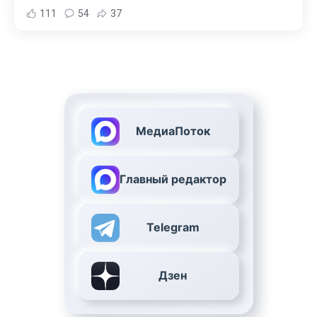
111
54
37
МедиаПоток
Главный редактор
Telegram
Дзен