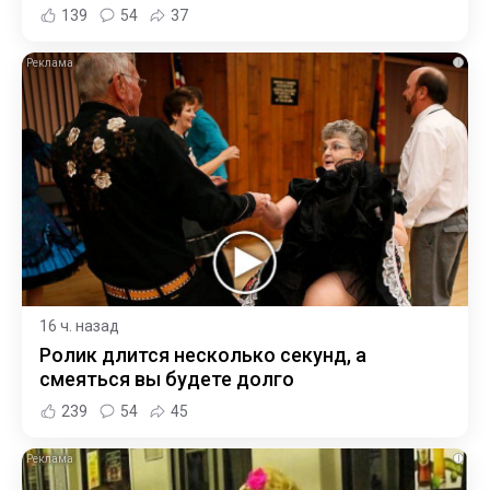
139
54
37
i
16 ч. назад
Ролик длится несколько секунд, а
смеяться вы будете долго
239
54
45
i