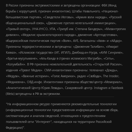
В России признаны экстремистскими и запрещены организации: ФБК (Фонд
борьбы с коррупцией, признан иноагентом), Штабы Навального, «Национал-
большевистская партия», «Свидетели Иеговы», «Армия воли народа», «Русский
общенациональный союз», «Движение против нелегальной иммиграции»,
«Правый сектор», УНА-УНСО, УПА, «Тризуб им. Степана Бандеры», «Мизантропик
дивижн», «Меджлис крымскотатарского народа», движение «Артподготовка»,
общероссийская политическая партия «Воля», АУЕ, батальоны «Азов» и «Айдар».
Признаны террористическими и запрещены: «Движение Талибан», «Имарат
Кавказ», «Исламское государство» (ИГ, ИГИЛ), Джебхад-ан-Нусра, «АУМ Синрике»,
«Братья-мусульмане», «Аль-Каида в странах исламского Магриба», «Сеть»,
«Колумбайн». В РФ признана нежелательной деятельность «Открытой России»,
издания «Проект Медиа». СМИ-иноагентами признаны: телеканал «Дождь»,
«Медуза», «Важные истории», «Голос Америки», радио «Свобода», The Insider,
«Медиазона», ОВД-инфо. Иноагентами признаны общество/центр «Мемориал»,
«Аналитический Центр Юрия Левады», Сахаровский центр. Instagram и Facebook
(Metа) запрещены в РФ за экстремизм.
"На информационном ресурсе применяются рекомендательные технологии
(информационные технологии предоставления информации на основе сбора,
систематизации и анализа сведений, относящихся к предпочтениям
пользователей сети "Интернет", находящихся на территории Российской
Федерации)".