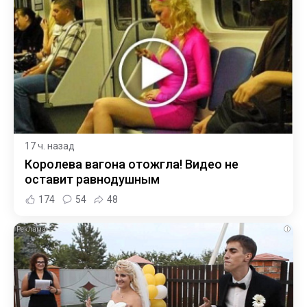
17 ч. назад
Королева вагона отожгла! Видео не
оставит равнодушным
174
54
48
i